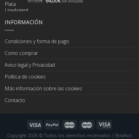
El
El
67,00
€
64,00
€
74,00€.
70,00€.
IVA incluido
precio
precio
original
actual
era:
es:
INFORMACIÓN
67,00€.
64,00€.
Condiciones y forma de pago
Como comprar
Aviso legal y Privacidad
Política de cookies
Más información sobre las cookies
Contacto
Copyright 2026 ©
Todos los derechos reservados
|
Bolaños