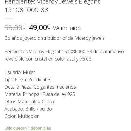
Pendientes Viceroy Jewels Elegant
15108E000-38
El
El
55,00
49,00
€
€
IVA incluido
precio
precio
Bolaños Joyero distribuidor oficial Viceroy jewels
original
actual
era:
es:
Pendientes Viceroy Elegant 15108E000-38 de platamotivo
55,00€.
49,00€.
reversible con cristal en color azul y verde.
Usuario: Mujer
Tipo Pieza: Pendientes
Detalle Pieza: Colgantes medianos
Material Principal: Plata de ley 925
Otros Materiales: Cristal
Acabado: Brillo / pulido
Color: Multicolor
Solo quedan 1 disponibles