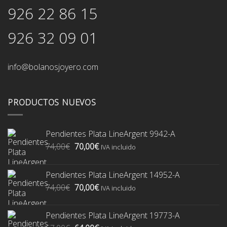
926 22 86 15
926 32 09 01
info@bolanosjoyero.com
PRODUCTOS NUEVOS
Pendientes Plata LineArgent 9942-A
El
El
74,00
€
70,00
€
IVA incluido
precio
precio
original
actual
Pendientes Plata LineArgent 14952-A
era:
es:
El
El
74,00
€
70,00
€
74,00€.
70,00€.
IVA incluido
precio
precio
original
actual
Pendientes Plata LineArgent 19773-A
era:
es: