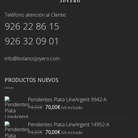
Teléfono atención al Cliente:
926 22 86 15
926 32 09 01
info@bolanosjoyero.com
PRODUCTOS NUEVOS
Pendientes Plata LineArgent 9942-A
El
El
74,00
€
70,00
€
IVA incluido
precio
precio
original
actual
Pendientes Plata LineArgent 14952-A
era:
es:
El
El
74,00
€
70,00
€
74,00€.
70,00€.
IVA incluido