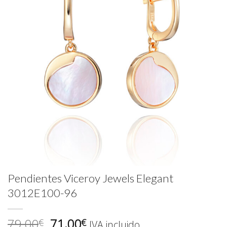
Pendientes Viceroy Jewels Elegant
3012E100-96
El
El
79,00
71,00
€
€
IVA incluido