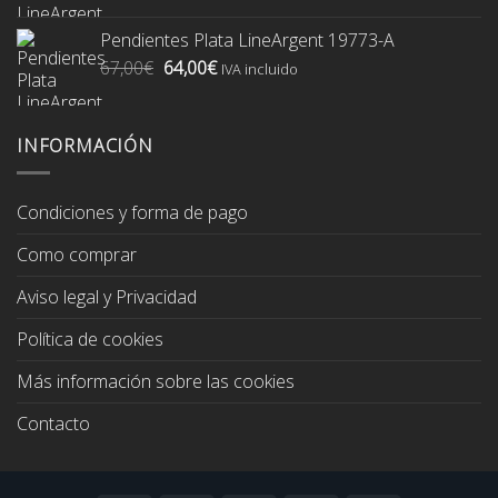
precio
precio
original
actual
Pendientes Plata LineArgent 19773-A
era:
es:
El
El
67,00
€
64,00
€
74,00€.
70,00€.
IVA incluido
precio
precio
original
actual
era:
es:
INFORMACIÓN
67,00€.
64,00€.
Condiciones y forma de pago
Como comprar
Aviso legal y Privacidad
Política de cookies
Más información sobre las cookies
Contacto