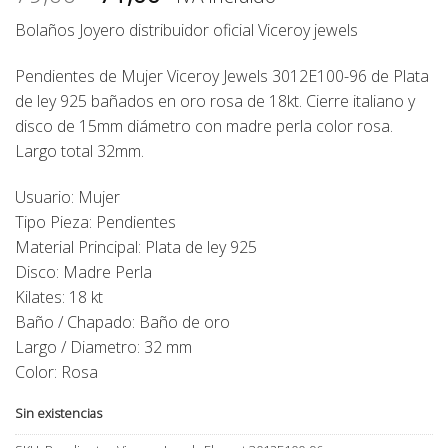
precio
precio
Bolaños Joyero distribuidor oficial Viceroy jewels
original
actual
era:
es:
Pendientes de Mujer Viceroy Jewels 3012E100-96 de Plata
79,00€.
71,00€.
de ley 925 bañados en oro rosa de 18kt. Cierre italiano y
disco de 15mm diámetro con madre perla color rosa.
Largo total 32mm.
Usuario: Mujer
Tipo Pieza: Pendientes
Material Principal: Plata de ley 925
Disco: Madre Perla
Kilates: 18 kt
Baño / Chapado: Baño de oro
Largo / Diametro: 32 mm
Color: Rosa
Sin existencias