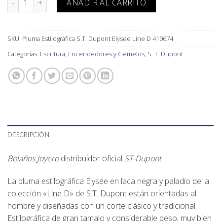
AÑADIR AL CARRITO
SKU:
Pluma Estilográfica S.T. Dupont Elysee Line D 410674
Categorías:
Escritura, Encendedores y Gemelos
,
S. T. Dupont
DESCRIPCIÓN
Bolaños Joyero
distribuidor oficial
ST-Dupont
La pluma estilográfica Elysée en laca negra y paladio de la
colección «Line D» de S.T. Dupont están orientadas al
hombre y diseñadas con un corte clásico y tradicional.
Estilográfica de gran tamalo y considerable peso, muy bien