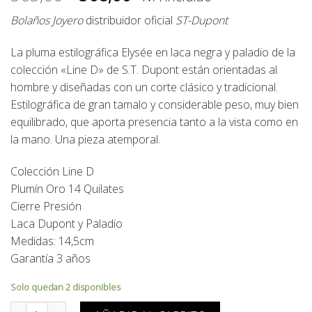
precio
precio
Bolaños Joyero
distribuidor oficial
ST-Dupont
original
actual
era:
es:
La pluma estilográfica Elysée en laca negra y paladio de la
565,00€.
508,00€.
colección «Line D» de S.T. Dupont están orientadas al
hombre y diseñadas con un corte clásico y tradicional.
Estilográfica de gran tamalo y considerable peso, muy bien
equilibrado, que aporta presencia tanto a la vista como en
la mano. Una pieza atemporal.
Colección Line D
Plumín Oro 14 Quilates
Cierre Presión
Laca Dupont y Paladio
Medidas: 14,5cm
Garantía 3 años
Solo quedan 2 disponibles
Pluma Estilográfica S.T. Dupont Elysee Line D 410674 cantidad