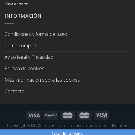
precio
precio
original
actual
era:
es:
INFORMACIÓN
67,00€.
64,00€.
Condiciones y forma de pago
Como comprar
Aviso legal y Privacidad
Política de cookies
Más información sobre las cookies
Contacto
Copyright 2026 ©
Todos los derechos reservados
|
Bolaños
Joyeros
|
Páginas Web Profesionales
Uso de cookies