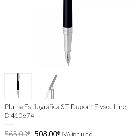
Pluma Estilográfica S.T. Dupont Elysee Line
D 410674
El
El
565,00
508,00
€
€
IVA incluido