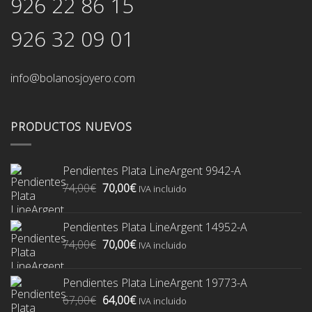
926 22 86 15
926 32 09 01
info@bolanosjoyero.com
PRODUCTOS NUEVOS
Pendientes Plata LineArgent 9942-A
El
El
74,00
€
70,00
€
IVA incluido
precio
precio
original
actual
Pendientes Plata LineArgent 14952-A
era:
es:
El
El
74,00
€
70,00
€
74,00€.
70,00€.
IVA incluido
precio
precio
original
actual
Pendientes Plata LineArgent 19773-A
era:
es:
El
El
67,00
€
64,00
€
74,00€.
70,00€.
IVA incluido