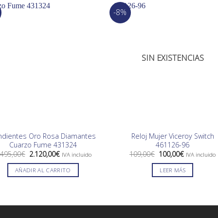
-8%
SIN EXISTENCIAS
ndientes Oro Rosa Diamantes
Reloj Mujer Viceroy Switch
Cuarzo Fume 431324
461126-96
El
El
El
El
.495,00
€
2.120,00
€
109,00
€
100,00
€
IVA incluido
IVA incluido
precio
precio
precio
precio
original
actual
original
actual
AÑADIR AL CARRITO
LEER MÁS
era:
es:
era:
es:
2.495,00€.
2.120,00€.
109,00€.
100,00€.