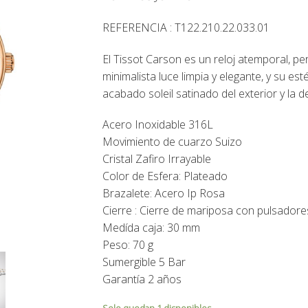
REFERENCIA : T122.210.22.033.01
El Tissot Carson es un reloj atemporal, pe
minimalista luce limpia y elegante, y su est
acabado soleil satinado del exterior y la de
Acero Inoxidable 316L
Movimiento de cuarzo Suizo
Cristal Zafiro Irrayable
Color de Esfera: Plateado
Brazalete: Acero Ip Rosa
Cierre : Cierre de mariposa con pulsadore
Medída caja: 30 mm
Peso: 70 g
Sumergible 5 Bar
Garantía 2 años