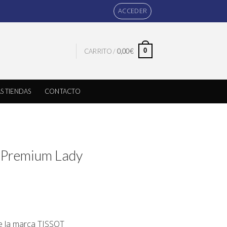
ACCEDER
0
CARRITO /
0,00
€
S TIENDAS
CONTACTO
n Premium Lady
de la marca
TISSOT