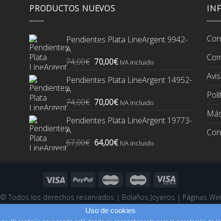
PRODUCTOS NUEVOS
IN
Con
Pendientes Plata LineArgent 9942-
A
Com
El
El
74,00
€
70,00
€
IVA incluido
precio
precio
Avis
Pendientes Plata LineArgent 14952-
original
actual
A
era:
es:
Polí
El
El
74,00
€
70,00
€
74,00€.
70,00€.
IVA incluido
precio
precio
Más
Pendientes Plata LineArgent 19773-
original
actual
A
Con
era:
es:
El
El
67,00
€
64,00
€
74,00€.
70,00€.
IVA incluido
precio
precio
original
actual
era:
es:
67,00€.
64,00€.
6 ©
Todos los derechos reservados
|
Bolaños Joyeros
|
Páginas We
Uso de cookies