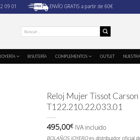
ENVÍO GRATIS a partir de 60€
32 09 01
Buscar
por:
JOYERÍA
BISUTERÍA
COMPLEMENTOS
OUTLET
NUESTRA
Reloj Mujer Tissot Carso
T122.210.22.033.01
495,00
€
IVA incluido
BOLAÑOS JOYERO
es distribuidor oficial 