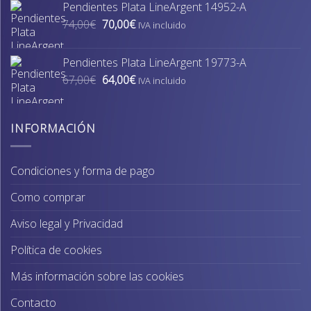
Pendientes Plata LineArgent 14952-A
era:
es:
El
El
74,00
€
70,00
€
74,00€.
70,00€.
IVA incluido
precio
precio
original
actual
Pendientes Plata LineArgent 19773-A
era:
es:
El
El
67,00
€
64,00
€
74,00€.
70,00€.
IVA incluido
precio
precio
original
actual
era:
es:
INFORMACIÓN
67,00€.
64,00€.
Condiciones y forma de pago
Como comprar
Aviso legal y Privacidad
Política de cookies
Más información sobre las cookies
Contacto