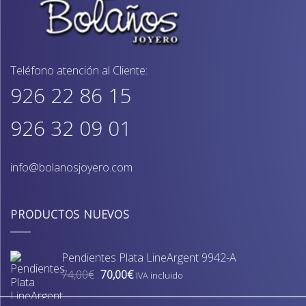
Teléfono atención al Cliente:
926 22 86 15
926 32 09 01
info@bolanosjoyero.com
PRODUCTOS NUEVOS
Pendientes Plata LineArgent 9942-A
El
El
74,00
€
70,00
€
IVA incluido
precio
precio
original
actual