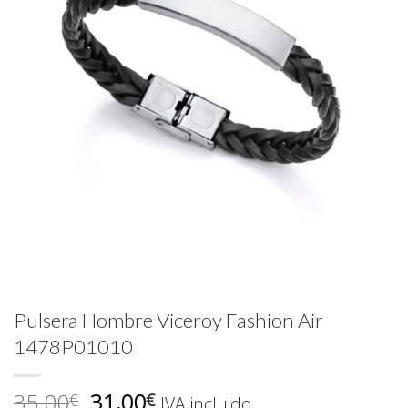
Pulsera Hombre Viceroy Fashion Air
1478P01010
El
El
35,00
31,00
€
€
IVA incluido