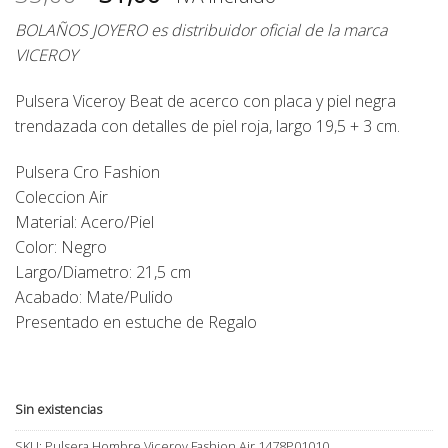
precio
precio
BOLAÑOS JOYERO es distribuidor oficial de la marca
original
actual
VICEROY
era:
es:
35,00€.
31,00€.
Pulsera Viceroy Beat de acerco con placa y piel negra
trendazada con detalles de piel roja, largo 19,5 + 3 cm.
Pulsera Cro Fashion
Coleccion Air
Material: Acero/Piel
Color: Negro
Largo/Diametro: 21,5 cm
Acabado: Mate/Pulido
Presentado en estuche de Regalo
Sin existencias
SKU:
Pulsera Hombre Viceroy Fashion Air 1478P01010