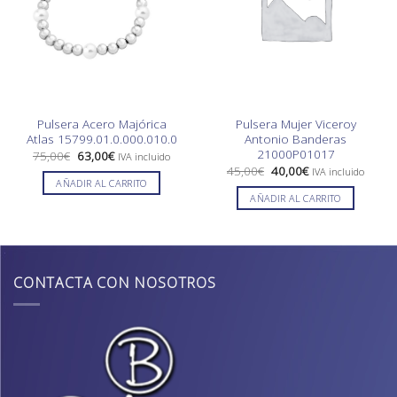
Pulsera Acero Majórica
Pulsera Mujer Viceroy
Atlas 15799.01.0.000.010.0
Antonio Banderas
21000P01017
El
El
75,00
€
63,00
€
IVA incluido
precio
precio
El
El
45,00
€
40,00
€
IVA incluido
original
actual
precio
precio
AÑADIR AL CARRITO
era:
es:
original
actual
AÑADIR AL CARRITO
75,00€.
63,00€.
era:
es:
45,00€.
40,00€.
CONTACTA CON NOSOTROS