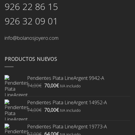
926 22 86 15
926 32 09 01
info@bolanosjoyero.com
PRODUCTOS NUEVOS
Pendientes Plata LineArgent 9942-A
El
El
74,00
€
70,00
€
IVA incluido
precio
precio
original
actual
Pendientes Plata LineArgent 14952-A
era:
es:
El
El
74,00
€
70,00
€
74,00€.
70,00€.
IVA incluido
precio
precio
original
actual
Pendientes Plata LineArgent 19773-A
era:
es:
El
El
67,00
€
64,00
€
74,00€.
70,00€.
IVA incluido