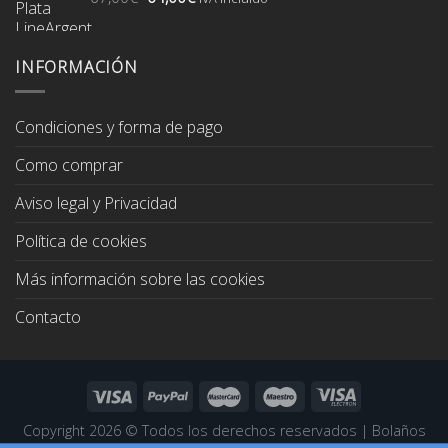
precio
precio
original
actual
era:
es:
INFORMACIÓN
67,00€.
64,00€.
Condiciones y forma de pago
Como comprar
Aviso legal y Privacidad
Política de cookies
Más información sobre las cookies
Contacto
Copyright 2026 ©
Todos los derechos reservados
|
Bolaños