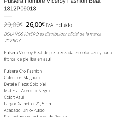
Pulsera Hombre Viceroy Fashion Beat
1312P09013
El
El
29,00
26,00
€
€
IVA incluido
precio
precio
BOLAÑOS JOYERO es distribuidor oficial de la marca
original
actual
VICEROY
era:
es:
29,00€.
26,00€.
Pulsera Viceroy Beat de piel trenzada en color azul y nudo
frontal de piel lisa en azul
Pulsera Cro Fashion
Coleccion Magnum
Detalle Pieza: Solo piel
Material: Acero Ip Negro
Color: Azul
Largo/Diametro: 21, 5 cm
Acabado: Brillo/Pulido
Presentado en estuche de Regalo