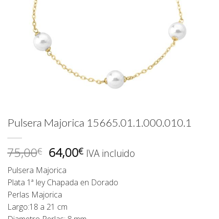
Pulsera Majorica 15665.01.1.000.010.1
El
El
75,00
64,00
€
€
IVA incluido
precio
precio
Pulsera Majorica
original
actual
Plata 1ª ley Chapada en Dorado
era:
es:
Perlas Majorica
75,00€.
64,00€.
Largo:18 a 21 cm