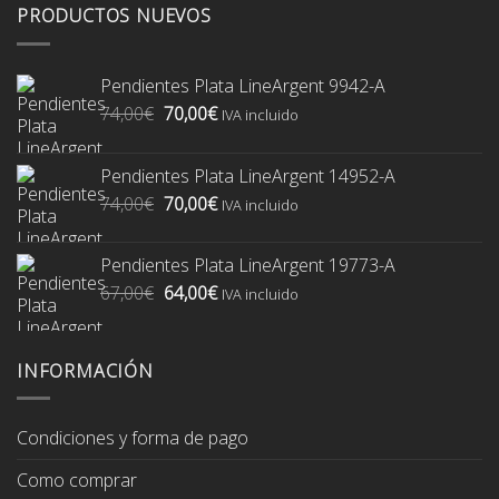
PRODUCTOS NUEVOS
Pendientes Plata LineArgent 9942-A
El
El
74,00
€
70,00
€
IVA incluido
precio
precio
original
actual
Pendientes Plata LineArgent 14952-A
era:
es:
El
El
74,00
€
70,00
€
74,00€.
70,00€.
IVA incluido
precio
precio
original
actual
Pendientes Plata LineArgent 19773-A
era:
es:
El
El
67,00
€
64,00
€
74,00€.
70,00€.
IVA incluido
precio
precio
original
actual
era:
es:
INFORMACIÓN
67,00€.
64,00€.
Condiciones y forma de pago
Como comprar