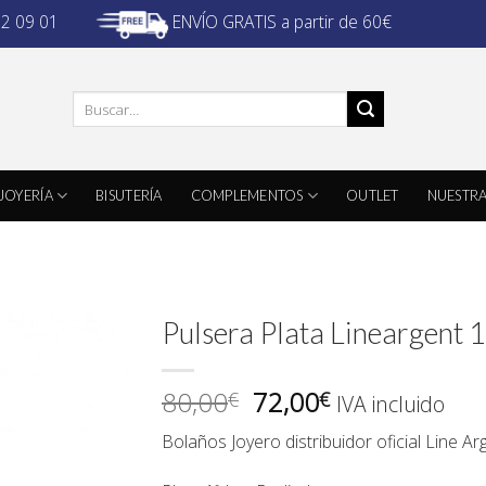
ENVÍO GRATIS a partir de 60€
32 09 01
Buscar
por:
JOYERÍA
BISUTERÍA
COMPLEMENTOS
OUTLET
NUESTRA
Pulsera Plata Lineargent
El
El
80,00
72,00
€
€
IVA incluido
precio
precio
Bolaños Joyero
distribuidor oficial Line Ar
original
actual
era:
es: