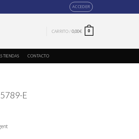
ACCEDER
0
CARRITO /
0,00
€
S TIENDAS
CONTACTO
 15789-E
gent