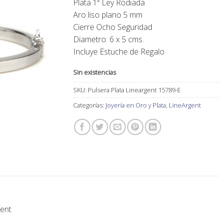
Plata 1ª Ley Rodiada
80,00€.
72,00€.
Aro liso plano 5 mm
Cierre Ocho Seguridad
Diametro: 6 x 5 cms.
Incluye Estuche de Regalo
Sin existencias
SKU:
Pulsera Plata Lineargent 15789-E
Categorías:
Joyería en Oro y Plata
,
LineArgent
gent