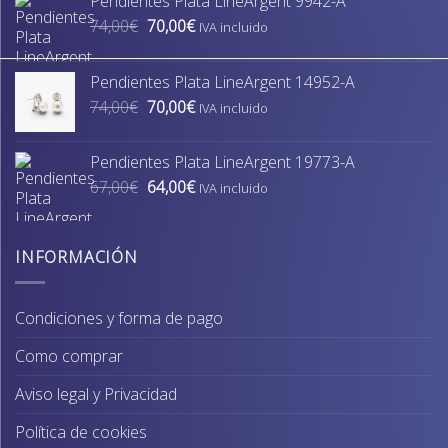
Pendientes Plata LineArgent 9942-A
El
El
74,00
€
70,00
€
IVA incluido
precio
precio
original
actual
Pendientes Plata LineArgent 14952-A
era:
es:
El
El
74,00
€
70,00
€
74,00€.
70,00€.
IVA incluido
precio
precio
original
actual
Pendientes Plata LineArgent 19773-A
era:
es:
El
El
67,00
€
64,00
€
74,00€.
70,00€.
IVA incluido
precio
precio
original
actual
era:
es:
INFORMACIÓN
67,00€.
64,00€.
Condiciones y forma de pago
Como comprar
Aviso legal y Privacidad
Política de cookies