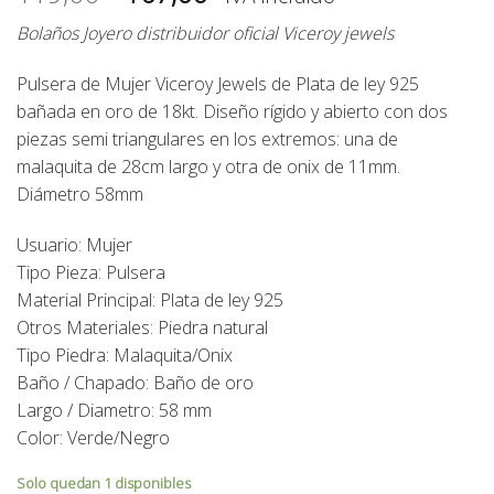
precio
precio
Bolaños Joyero distribuidor oficial Viceroy jewels
original
actual
era:
es:
Pulsera de Mujer Viceroy Jewels de Plata de ley 925
119,00€.
107,00€.
bañada en oro de 18kt. Diseño rígido y abierto con dos
piezas semi triangulares en los extremos: una de
malaquita de 28cm largo y otra de onix de 11mm.
Diámetro 58mm
Usuario: Mujer
Tipo Pieza: Pulsera
Material Principal: Plata de ley 925
Otros Materiales: Piedra natural
Tipo Piedra: Malaquita/Onix
Baño / Chapado: Baño de oro
Largo / Diametro: 58 mm
Color: Verde/Negro
Solo quedan 1 disponibles