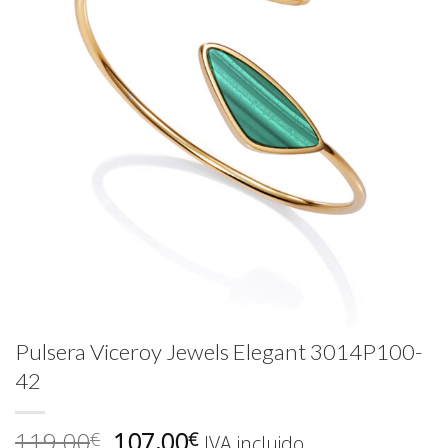
Pulsera Viceroy Jewels Elegant 3014P100-
42
El
El
119,00
107,00
€
€
IVA incluido