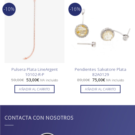
-10%
-16%
Pulsera Plata LineArgent
Pendientes Salvatore Plata
10102-R-P
82A0129
El
El
El
El
59,00
€
53,00
€
89,00
€
75,00
€
IVA incluido
IVA incluido
precio
precio
precio
precio
original
actual
original
actual
AÑADIR AL CARRITO
AÑADIR AL CARRITO
era:
es:
era:
es:
59,00€.
53,00€.
89,00€.
75,00€.
CONTACTA CON NOSOTROS