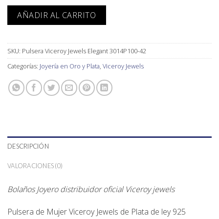
AÑADIR AL CARRITO
SKU:
Pulsera Viceroy Jewels Elegant 3014P100-42
Categorías:
Joyería en Oro y Plata
,
Viceroy Jewels
DESCRIPCIÓN
VALORACIONES (0)
Bolaños Joyero distribuidor oficial Viceroy jewels
Pulsera de Mujer Viceroy Jewels de Plata de ley 925