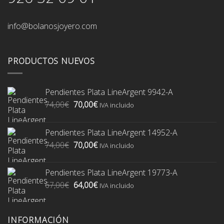
info@bolanosjoyero.com
PRODUCTOS NUEVOS
Pendientes Plata LineArgent 9942-A
El
El
74,00
€
70,00
€
IVA incluido
precio
precio
original
actual
Pendientes Plata LineArgent 14952-A
era:
es:
El
El
74,00
€
70,00
€
74,00€.
70,00€.
IVA incluido
precio
precio
original
actual
Pendientes Plata LineArgent 19773-A
era:
es:
El
El
67,00
€
64,00
€
74,00€.
70,00€.
IVA incluido
precio
precio
original
actual
era:
es:
INFORMACIÓN