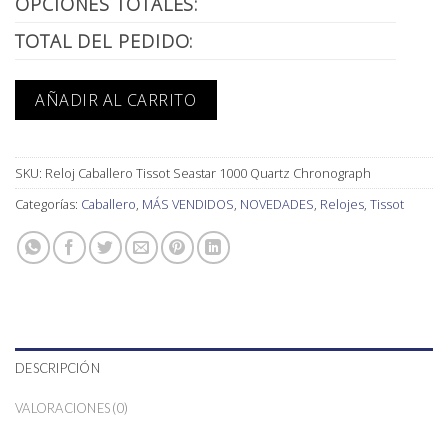
OPCIONES TOTALES:
TOTAL DEL PEDIDO:
AÑADIR AL CARRITO
SKU:
Reloj Caballero Tissot Seastar 1000 Quartz Chronograph
Categorías:
Caballero
,
MÁS VENDIDOS
,
NOVEDADES
,
Relojes
,
Tissot
DESCRIPCIÓN
VALORACIONES (0)