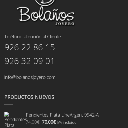
Teléfono atención al Cliente:
926 22 86 15
926 32 09 01
info@bolanosjoyero.com
PRODUCTOS NUEVOS
Pendientes Plata LineArgent 9942-A
El
El
74,00
€
70,00
€
IVA incluido
precio
precio