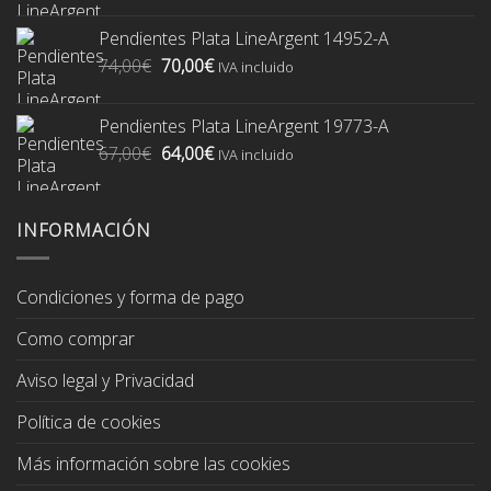
original
actual
Pendientes Plata LineArgent 14952-A
era:
es:
El
El
74,00
€
70,00
€
74,00€.
70,00€.
IVA incluido
precio
precio
original
actual
Pendientes Plata LineArgent 19773-A
era:
es:
El
El
67,00
€
64,00
€
74,00€.
70,00€.
IVA incluido
precio
precio
original
actual
era:
es:
INFORMACIÓN
67,00€.
64,00€.
Condiciones y forma de pago
Como comprar
Aviso legal y Privacidad
Política de cookies
Más información sobre las cookies