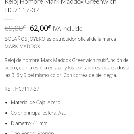
Reloj Hombre Mark Maddox Greenwich
HC7117-37
El
El
69,00
62,00
€
€
IVA incluido
precio
precio
BOLAÑOS JOYERO
es distribuidor oficial de la marca
original
actual
MARK MADDOX
era:
es:
69,00€.
62,00€.
Reloj de hombre Mark Maddox Greenwich multifunción de
acero, con la esfera en azul y los contadores localizados a
las 3, 6 y 9 del mismo color. Con correa de piel negra.
REF:
HC7117-37
Material de Caja:
Acero
Color principal esfera:
Azul
Diámetro:
41 mm
Tipo Fondo
:
Presión