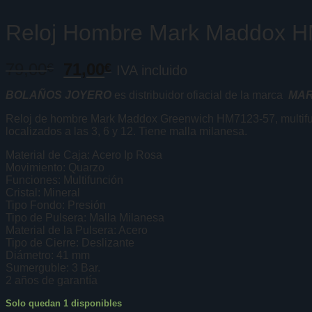
Reloj Hombre Mark Maddox 
El
El
79,00
71,00
€
€
IVA incluido
precio
precio
BOLAÑOS JOYERO
es distribuidor ofiacial de la marca
MA
original
actual
era:
es:
Reloj de hombre Mark Maddox Greenwich HM7123-57, multifunció
localizados a las 3, 6 y 12. Tiene malla milanesa.
79,00€.
71,00€.
Material de Caja: Acero Ip Rosa
Movimiento: Quarzo
Funciones: Multifunción
Cristal: Mineral
Tipo Fondo: Presión
Tipo de Pulsera: Malla Milanesa
Material de la Pulsera: Acero
Tipo de Cierre: Deslizante
Diámetro: 41 mm
Sumerguble: 3 Bar.
2 años de garantía
Solo quedan 1 disponibles