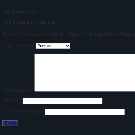
Valoraciones
No hay valoraciones aún.
Sé el primero en valorar “Reloj Hombre Mark Mad
Tu puntuación
*
Tu valoración
*
Nombre
*
Correo electrónico
*