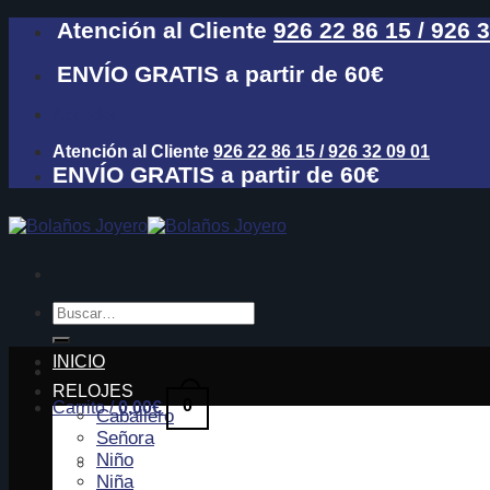
Skip
Atención al Cliente
926 22 86 15 / 926 
to
content
ENVÍO GRATIS a partir de 60€
Acceder
Atención al Cliente
926 22 86 15 / 926 32 09 01
ENVÍO GRATIS a partir de 60€
Buscar
por:
INICIO
RELOJES
0
Carrito /
0,00
€
Caballero
Señora
Niño
Niña