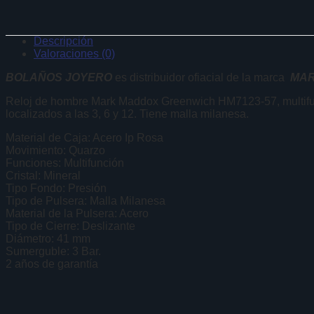
Descripción
Valoraciones (0)
BOLAÑOS JOYERO
es distribuidor ofiacial de la marca
MA
Reloj de hombre Mark Maddox Greenwich HM7123-57, multifunció
localizados a las 3, 6 y 12. Tiene malla milanesa.
Material de Caja: Acero Ip Rosa
Movimiento: Quarzo
Funciones: Multifunción
Cristal: Mineral
Tipo Fondo: Presión
Tipo de Pulsera: Malla Milanesa
Material de la Pulsera: Acero
Tipo de Cierre: Deslizante
Diámetro: 41 mm
Sumerguble: 3 Bar.
2 años de garantía