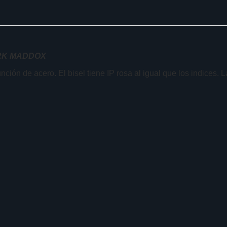
RK MADDOX
n de acero. El bisel tiene IP rosa al igual que los indices. L