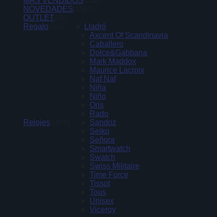
MÁS VENDIDOS
(192)
NOVEDADES
(1567)
OUTLET
(85)
Regalo
Lladró
(106)
Axcent Of Scandinavia
Caballero
Dolce&Gabbana
Mark Maddox
Maurice Lacroix
Naf Naf
Niña
Niño
Oris
Rado
Relojes
Sandoz
(1875)
Seiko
Señora
Smartwatch
Swatch
Swiss Militaire
Time Force
Tissot
Tous
Unisex
Viceroy