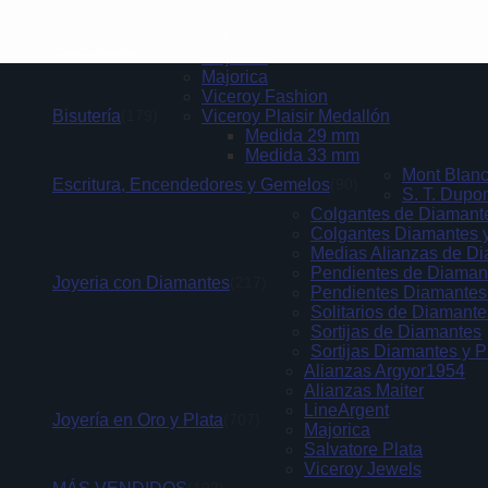
Categorías de Productos
Boligrafos
Accesorios
(4)
Majorica
Majorica
Viceroy Fashion
Bisutería
Viceroy Plaisir Medallón
(179)
Medida 29 mm
Medida 33 mm
Mont Blan
Escritura, Encendedores y Gemelos
(90)
S. T. Dupo
Colgantes de Diamant
Colgantes Diamantes y
Medias Alianzas de D
Pendientes de Diaman
Joyeria con Diamantes
(217)
Pendientes Diamantes 
Solitarios de Diamante
Sortijas de Diamantes
Sortijas Diamantes y P
Alianzas Argyor1954
Alianzas Maiter
LineArgent
Joyería en Oro y Plata
(707)
Majorica
Salvatore Plata
Viceroy Jewels