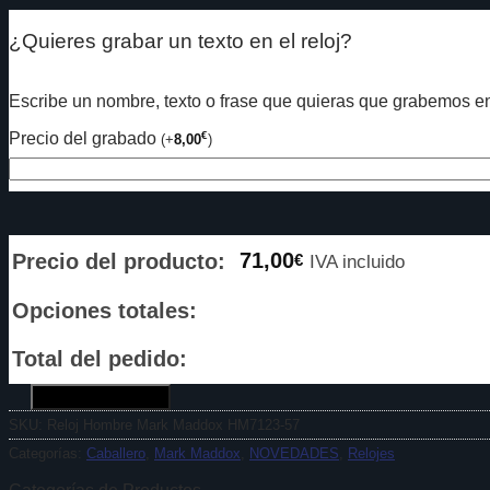
¿Quieres grabar un texto en el reloj?
Escribe un nombre, texto o frase que quieras que grabemos en 
Precio del grabado
€
(
+
8,00
)
71,00
Precio del producto:
€
IVA incluido
Opciones totales:
Total del pedido:
Añadir al carrito
SKU:
Reloj Hombre Mark Maddox HM7123-57
Categorías:
Caballero
,
Mark Maddox
,
NOVEDADES
,
Relojes