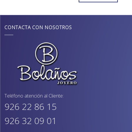
2.600,00€.
2.208,0
CONTACTA CON NOSOTROS
Teléfono atención al Cliente:
926 22 86 15
926 32 09 01