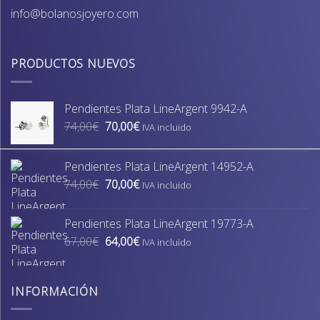
info@bolanosjoyero.com
PRODUCTOS NUEVOS
Pendientes Plata LineArgent 9942-A
El
El
74,00
€
70,00
€
IVA incluido
precio
precio
original
actual
Pendientes Plata LineArgent 14952-A
era:
es:
El
El
74,00
€
70,00
€
74,00€.
70,00€.
IVA incluido
precio
precio
original
actual
Pendientes Plata LineArgent 19773-A
era:
es:
El
El
67,00
€
64,00
€
74,00€.
70,00€.
IVA incluido
precio
precio
original
actual
era:
es:
INFORMACIÓN
67,00€.
64,00€.