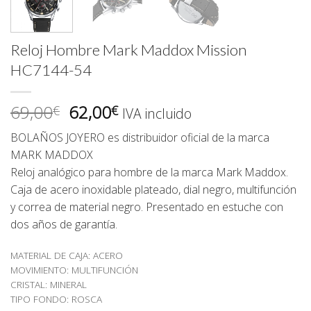
Reloj Hombre Mark Maddox Mission
HC7144-54
El
El
69,00
62,00
€
€
IVA incluido
precio
precio
BOLAÑOS JOYERO es distribuidor oficial de la marca
original
actual
MARK MADDOX
era:
es:
Reloj analógico para hombre de la marca Mark Maddox.
69,00€.
62,00€.
Caja de acero inoxidable plateado, dial negro, multifunción
y correa de material negro. Presentado en estuche con
dos años de garantía.
MATERIAL DE CAJA: ACERO
MOVIMIENTO: MULTIFUNCIÓN
CRISTAL: MINERAL
TIPO FONDO: ROSCA