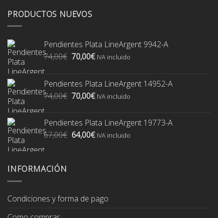
PRODUCTOS NUEVOS
Pendientes Plata LineArgent 9942-A
El
El
74,00
€
70,00
€
IVA incluido
precio
precio
original
actual
Pendientes Plata LineArgent 14952-A
era:
es:
El
El
74,00
€
70,00
€
74,00€.
70,00€.
IVA incluido
precio
precio
original
actual
Pendientes Plata LineArgent 19773-A
era:
es:
El
El
67,00
€
64,00
€
74,00€.
70,00€.
IVA incluido
precio
precio
original
actual
era:
es:
INFORMACIÓN
67,00€.
64,00€.
Condiciones y forma de pago
Como comprar