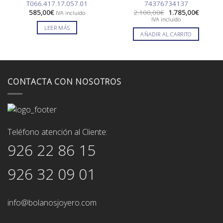
T066.417.17.057.01
74376734137
El
El
585,00
€
2.100,00
€
1.785,00
€
IVA incluido
precio
precio
IVA incluido
original
actual
LEER MÁS
era:
es:
AÑADIR AL CARRITO
2.100,00€.
1.785,0
CONTACTA CON NOSOTROS
Teléfono atención al Cliente:
926 22 86 15
926 32 09 01
info@bolanosjoyero.com