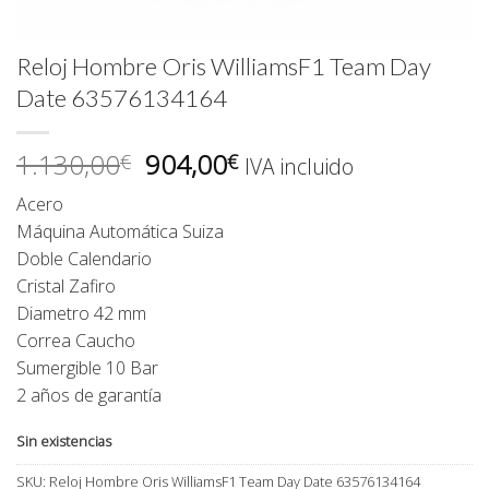
Reloj Hombre Oris WilliamsF1 Team Day
Date 63576134164
El
El
1.130,00
904,00
€
€
IVA incluido
precio
precio
Acero
original
actual
Máquina Automática Suiza
era:
es:
Doble Calendario
1.130,00€.
904,00€.
Cristal Zafiro
Diametro 42 mm
Correa Caucho
Sumergible 10 Bar
2 años de garantía
Sin existencias
SKU:
Reloj Hombre Oris WilliamsF1 Team Day Date 63576134164