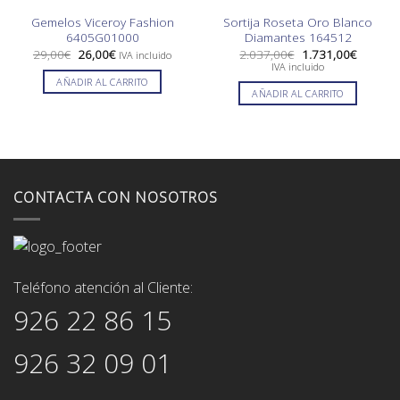
Gemelos Viceroy Fashion
Sortija Roseta Oro Blanco
6405G01000
Diamantes 164512
El
El
El
El
29,00
€
26,00
€
2.037,00
€
1.731,00
€
IVA incluido
precio
precio
precio
precio
IVA incluido
original
actual
original
actual
AÑADIR AL CARRITO
era:
es:
era:
es:
AÑADIR AL CARRITO
29,00€.
26,00€.
2.037,00€.
1.731,0
CONTACTA CON NOSOTROS
Teléfono atención al Cliente:
926 22 86 15
926 32 09 01