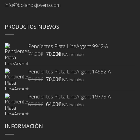
info@bolanosjoyero.com
PRODUCTOS NUEVOS
Pendientes Plata LineArgent 9942-A
El
El
74,00
€
70,00
€
IVA incluido
precio
precio
original
actual
Pendientes Plata LineArgent 14952-A
era:
es:
El
El
74,00
€
70,00
€
74,00€.
70,00€.
IVA incluido
precio
precio
original
actual
Pendientes Plata LineArgent 19773-A
era:
es:
El
El
67,00
€
64,00
€
74,00€.
70,00€.
IVA incluido
precio
precio
original
actual
era:
es:
INFORMACIÓN
67,00€.
64,00€.