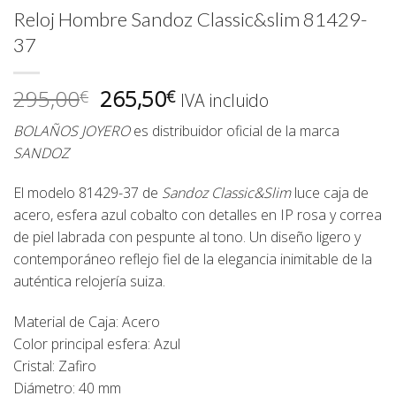
Reloj Hombre Sandoz Classic&slim 81429-
37
El
El
295,00
265,50
€
€
IVA incluido
precio
precio
BOLAÑOS JOYERO
es distribuidor oficial de la marca
original
actual
SANDOZ
era:
es:
295,00€.
265,50€.
El modelo
81429-37
de
Sandoz Classic&Slim
luce caja de
acero, esfera azul cobalto con detalles en IP rosa y correa
de piel labrada con pespunte al tono. Un diseño ligero y
contemporáneo reflejo fiel de la elegancia inimitable de la
auténtica relojería suiza.
Material de Caja: Acero
Color principal esfera: Azul
Cristal: Zafiro
Diámetro: 40 mm