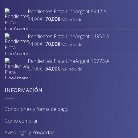
Pendientes Plata LineArgent 9942-A
El
El
74,00
€
70,00
€
IVA incluido
precio
precio
original
actual
Pendientes Plata LineArgent 14952-A
era:
es:
El
El
74,00
€
70,00
€
74,00€.
70,00€.
IVA incluido
precio
precio
original
actual
Pendientes Plata LineArgent 19773-A
era:
es:
El
El
67,00
€
64,00
€
74,00€.
70,00€.
IVA incluido
precio
precio
original
actual
era:
es:
INFORMACIÓN
67,00€.
64,00€.
Condiciones y forma de pago
Como comprar
Aviso legal y Privacidad