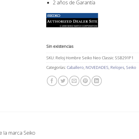
2 años de Garantía
Sin existencias
SKU:
Reloj Hombre Seiko Neo Classic SSB291P1
Categorías:
Caballero
,
NOVEDADES
,
Relojes
,
Seiko
 de la marca
Seiko