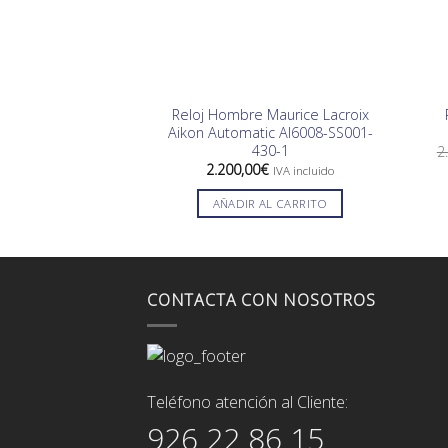
Reloj Hombre Maurice Lacroix
Aikon Automatic AI6008-SS001-
430-1
2
2.200,00
€
IVA incluido
AÑADIR AL CARRITO
CONTACTA CON NOSOTROS
Teléfono atención al Cliente:
926 22 86 15