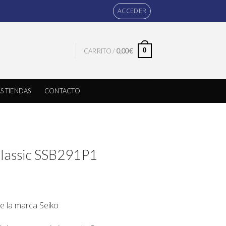
ACCEDER
0
CARRITO /
0,00
€
S TIENDAS
CONTACTO
Classic SSB291P1
 de la marca
Seiko