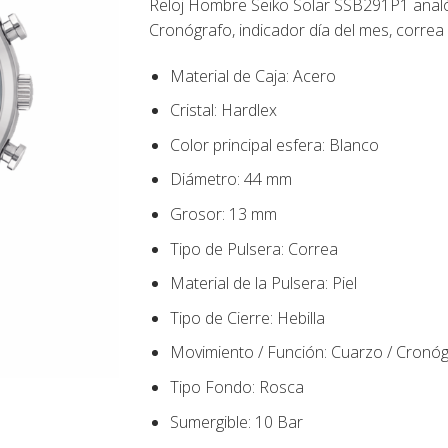
Reloj Hombre Seiko Solar SSB291P1 anal
269,00€.
242,00€.
Cronógrafo, indicador día del mes, correa 
Material de Caja:
Acero
Cristal: Hardlex
Color principal esfera:
Blanco
Diámetro:
44
mm
Grosor: 13 mm
Tipo de Pulsera:
Correa
Material de la Pulsera:
Piel
Tipo de Cierre:
Hebilla
Movimiento / Función:
Cuarzo / Cronóg
Tipo Fondo
:
Rosca
Sumergible: 10 Bar