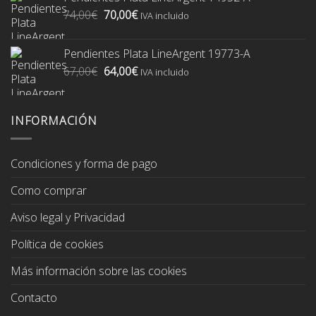
era:
es:
El
El
74,00
€
70,00
€
74,00€.
70,00€.
IVA incluido
precio
precio
original
actual
Pendientes Plata LineArgent 19773-A
era:
es:
El
El
67,00
€
64,00
€
74,00€.
70,00€.
IVA incluido
precio
precio
original
actual
era:
es:
INFORMACIÓN
67,00€.
64,00€.
Condiciones y forma de pago
Como comprar
Aviso legal y Privacidad
Política de cookies
Más información sobre las cookies
Contacto