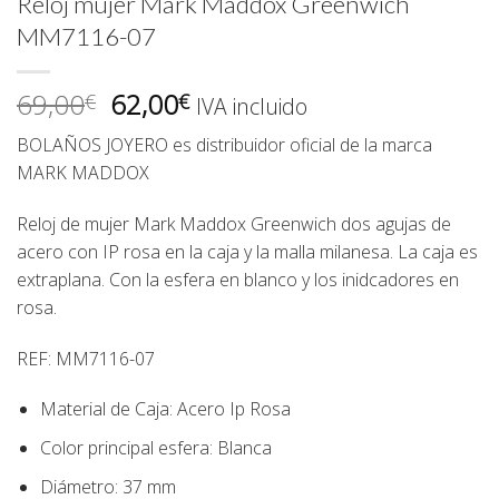
Reloj mujer Mark Maddox Greenwich
MM7116-07
El
El
69,00
62,00
€
€
IVA incluido
precio
precio
BOLAÑOS JOYERO
es distribuidor oficial de la marca
original
actual
MARK MADDOX
era:
es:
69,00€.
62,00€.
Reloj de mujer Mark Maddox Greenwich dos agujas de
acero con IP rosa en la caja y la malla milanesa. La caja es
extraplana. Con la esfera en blanco y los inidcadores en
rosa.
REF:
MM7116-07
Material de Caja:
Acero Ip Rosa
Color principal esfera:
Blanca
Diámetro:
37
mm