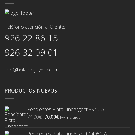
Teléfono atención al Cliente:
926 22 86 15
926 32 09 01
info@bolanosjoyero.com
PRODUCTOS NUEVOS
Pendientes Plata LineArgent 9942-A
El
El
74,00
€
70,00
€
IVA incluido
precio
precio
original
actual
Pendientes Plata LineArgent 14952-A