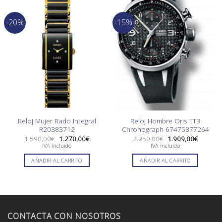
-20%
-15%
Reloj Mujer Rado Integral
Reloj Hombre Oris TT3
R20383712
Chronograph 67475877264
El
El
El
El
1.590,00
€
1.270,00
€
2.250,00
€
1.909,00
€
precio
precio
precio
precio
IVA incluido
IVA incluido
original
actual
original
actual
era:
es:
era:
es:
AÑADIR AL CARRITO
AÑADIR AL CARRITO
1.590,00€.
1.270,00€.
2.250,00€.
1.909,0
CONTACTA CON NOSOTROS