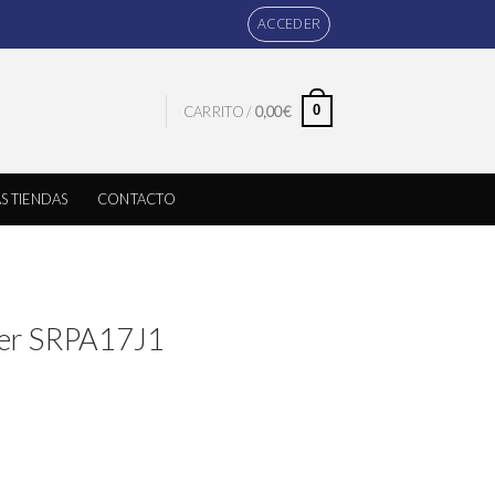
ACCEDER
0
CARRITO /
0,00
€
S TIENDAS
CONTACTO
ier SRPA17J1