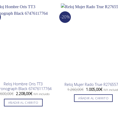
-20%
Reloj Hombre Oris TT3
Reloj Mujer Rado True R27655
ronograph Black 67476117764
El
El
1.260,00
€
1.005,00
€
IVA inclui
precio
precio
El
El
.600,00
€
2.208,00
€
IVA incluido
original
actual
precio
precio
AÑADIR AL CARRITO
era:
es:
original
actual
AÑADIR AL CARRITO
1.260,00€.
1.005,00€
era:
es:
2.600,00€.
2.208,00€.