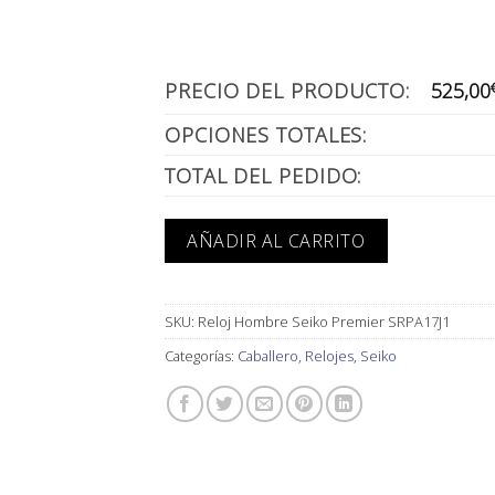
PRECIO DEL PRODUCTO:
525,00
OPCIONES TOTALES:
TOTAL DEL PEDIDO:
AÑADIR AL CARRITO
SKU:
Reloj Hombre Seiko Premier SRPA17J1
Categorías:
Caballero
,
Relojes
,
Seiko