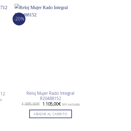
-20%
-11%
SIN EXIS
Reloj Mujer Rado Integral
712
Reloj Niña Vic
R20488152
El
89,00
€
79,00
do
preci
El
El
1.385,00
€
1.105,00
€
IVA incluido
origin
precio
precio
LEER 
era:
original
actual
AÑADIR AL CARRITO
.
89,00
era:
es:
1.385,00€.
1.105,00€.