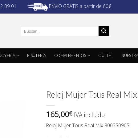
ENVÍO GRATIS a partir de 60€
32 09 01
Buscar
por:
JOYERÍA
BISUTERÍA
COMPLEMENTOS
OUTLET
NUESTRA
Reloj Mujer Tous Real M
165,00
€
IVA incluido
Reloj Mujer Tous Real Mix 800350905