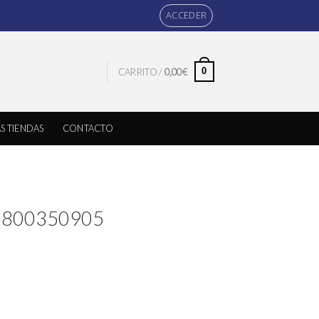
ACCEDER
0
CARRITO /
0,00
€
S TIENDAS
CONTACTO
ix 800350905