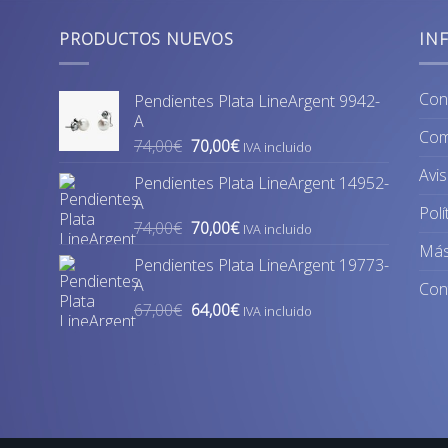
PRODUCTOS NUEVOS
IN
Con
Pendientes Plata LineArgent 9942-
A
Com
El
El
74,00
€
70,00
€
IVA incluido
precio
precio
Avis
Pendientes Plata LineArgent 14952-
original
actual
A
era:
es:
Polí
El
El
74,00
€
70,00
€
74,00€.
70,00€.
IVA incluido
precio
precio
Más
Pendientes Plata LineArgent 19773-
original
actual
A
Con
era:
es:
El
El
67,00
€
64,00
€
74,00€.
70,00€.
IVA incluido
precio
precio
original
actual
era:
es:
67,00€.
64,00€.