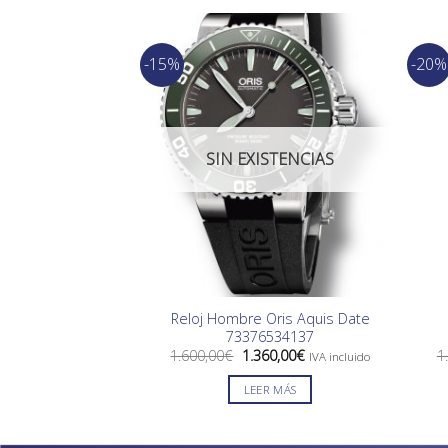
-15%
-20%
SIN EXISTENCIAS
Reloj Hombre Oris Aquis Date
73376534137
El
El
1.600,00
€
1.360,00
€
1
IVA incluido
precio
precio
original
actual
LEER MÁS
era:
es:
1.600,00€.
1.360,00€.