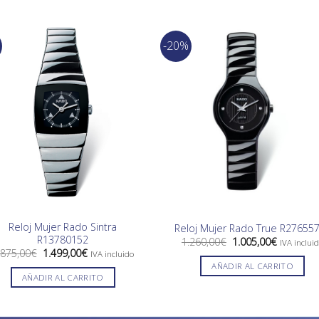
-20%
Reloj Mujer Rado Sintra
Reloj Mujer Rado True R27655
R13780152
El
El
1.260,00
€
1.005,00
€
IVA inclui
precio
precio
El
El
.875,00
€
1.499,00
€
IVA incluido
original
actual
precio
precio
AÑADIR AL CARRITO
era:
es:
original
actual
AÑADIR AL CARRITO
1.260,00€.
1.005,00€
era:
es:
1.875,00€.
1.499,00€.