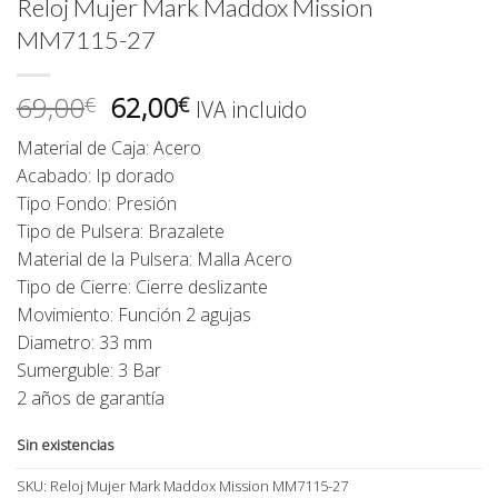
Reloj Mujer Mark Maddox Mission
MM7115-27
El
El
69,00
62,00
€
€
IVA incluido
precio
precio
Material de Caja: Acero
original
actual
Acabado: Ip dorado
era:
es:
Tipo Fondo: Presión
69,00€.
62,00€.
Tipo de Pulsera: Brazalete
Material de la Pulsera: Malla Acero
Tipo de Cierre: Cierre deslizante
Movimiento: Función 2 agujas
Diametro: 33 mm
Sumerguble: 3 Bar
2 años de garantía
Sin existencias
SKU:
Reloj Mujer Mark Maddox Mission MM7115-27