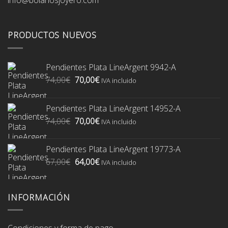
PRODUCTOS NUEVOS
Pendientes Plata LineArgent 9942-A
El
El
74,00
€
70,00
€
IVA incluido
precio
precio
original
actual
Pendientes Plata LineArgent 14952-A
era:
es:
El
El
74,00
€
70,00
€
74,00€.
70,00€.
IVA incluido
precio
precio
original
actual
Pendientes Plata LineArgent 19773-A
era:
es:
El
El
67,00
€
64,00
€
74,00€.
70,00€.
IVA incluido
precio
precio
original
actual
era:
es:
INFORMACIÓN
67,00€.
64,00€.