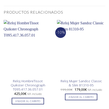
PRODUCTOS RELACIONADOS
-10%
Reloj HombreTissot
Reloj Mujer Sandoz Classic
Quikster Chronograph
& Slim 81310-95
T095.417.36.057.01
El
El
199,00
€
179,00
€
IVA incluido
precio
precio
425,00
€
IVA incluido
original
actual
AÑADIR AL CARRITO
era:
es:
AÑADIR AL CARRITO
199,00€.
179,00€.