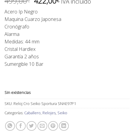
El
El
499,00
422,00
€
€
IVA incluido
precio
precio
Acero Ip Negro
original
actual
Maquina Cuarzo Japonesa
era:
es:
Cronógrafo
499,00€.
422,00€.
Alarma
Medidas: 44 mm
Cristal Hardlex
Garantía 2 años
Sumergible 10 Bar
Sin existencias
SKU:
Reloj Cro Seiko Sportura SNAE97P1
Categorías:
Caballero
,
Relojes
,
Seiko