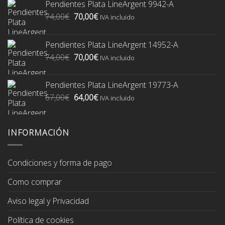
Pendientes Plata LineArgent 9942-A
El
El
74,00
€
70,00
€
IVA incluido
precio
precio
original
actual
Pendientes Plata LineArgent 14952-A
era:
es:
El
El
74,00
€
70,00
€
74,00€.
70,00€.
IVA incluido
precio
precio
original
actual
Pendientes Plata LineArgent 19773-A
era:
es:
El
El
67,00
€
64,00
€
74,00€.
70,00€.
IVA incluido
precio
precio
original
actual
era:
es:
INFORMACIÓN
67,00€.
64,00€.
Condiciones y forma de pago
Como comprar
Aviso legal y Privacidad
Política de cookies