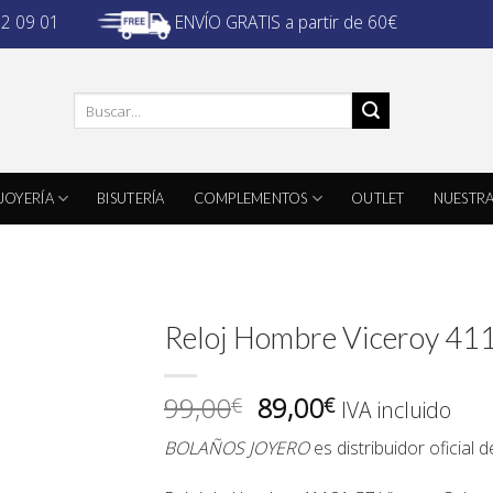
ENVÍO GRATIS a partir de 60€
32 09 01
Buscar
por:
JOYERÍA
BISUTERÍA
COMPLEMENTOS
OUTLET
NUESTRA
Reloj Hombre Viceroy 41
El
El
99,00
89,00
€
€
IVA incluido
precio
precio
BOLAÑOS JOYERO
es distribuidor oficial 
original
actual
era:
es: