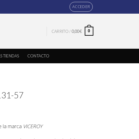
ACCEDER
0
CARRITO /
0,00
€
S TIENDAS
CONTACTO
131-57
de la marca
VICEROY