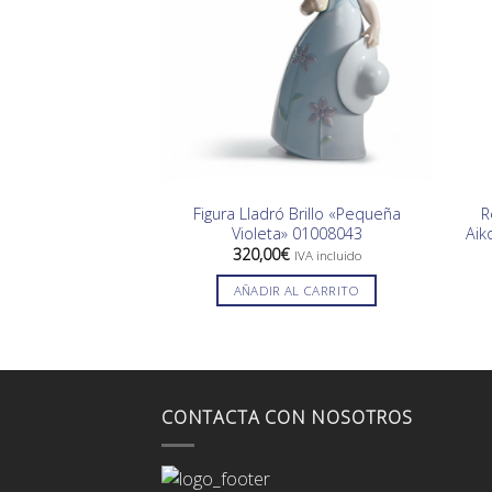
Figura Lladró Brillo «Pequeña
R
Violeta» 01008043
Aik
320,00
€
IVA incluido
AÑADIR AL CARRITO
CONTACTA CON NOSOTROS