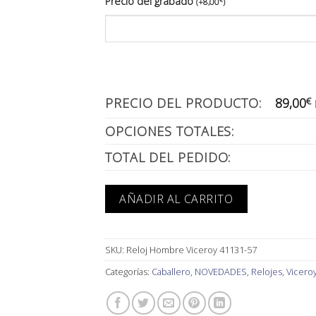
Precio del grabado
€
(
+
8,00
)
PRECIO DEL PRODUCTO:
89,00
€
OPCIONES TOTALES:
TOTAL DEL PEDIDO:
AÑADIR AL CARRITO
SKU:
Reloj Hombre Viceroy 41131-57
Categorías:
Caballero
,
NOVEDADES
,
Relojes
,
Vicero