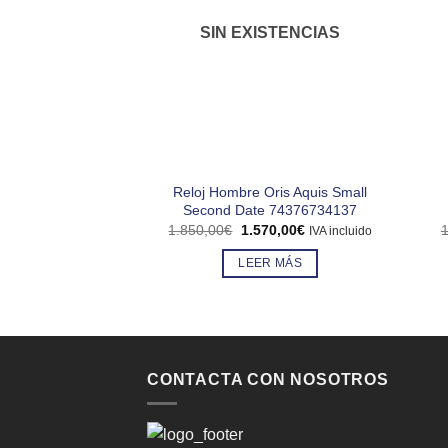
SIN EXISTENCIAS
Reloj Hombre Oris Aquis Small
Second Date 74376734137
El
El
1.850,00
€
1.570,00
€
1
IVA incluido
precio
precio
original
actual
LEER MÁS
era:
es:
1.850,00€.
1.570,00€.
CONTACTA CON NOSOTROS