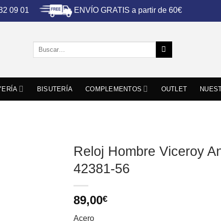
ENVÍO GRATIS a partir de 60€
 32 09 01
Buscar
por:
YERÍA
BISUTERÍA
COMPLEMENTOS
OUTLET
NUEST
Reloj Hombre Viceroy A
42381-56
89,00
€
Acero