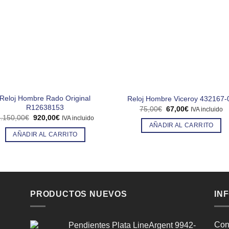
Reloj Hombre Rado Original
Reloj Hombre Viceroy 432167-
R12638153
El
El
75,00
€
67,00
€
IVA incluido
precio
precio
El
El
.150,00
€
920,00
€
IVA incluido
original
actual
precio
precio
AÑADIR AL CARRITO
era:
es:
original
actual
AÑADIR AL CARRITO
75,00€.
67,00€.
era:
es:
1.150,00€.
920,00€.
PRODUCTOS NUEVOS
IN
Con
Pendientes Plata LineArgent 9942-