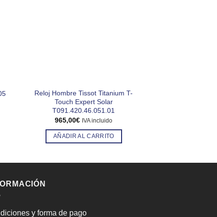
Reloj Hombre Tissot Titanium T-
Reloj Mujer R
05
Touch Expert Solar
R2038
T091.420.46.051.01
El
1.590,00
€
1.270
precio
965,00
€
IVA incluido
origin
AÑADIR AL
era:
AÑADIR AL CARRITO
1.590
FORMACIÓN
diciones y forma de pago