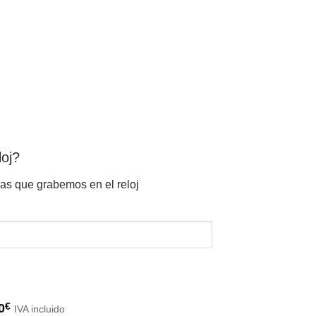
loj?
ras que grabemos en el reloj
0
€
IVA incluido