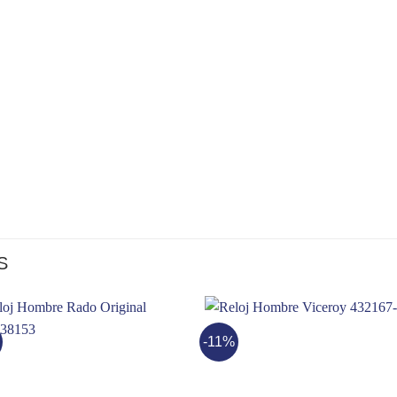
S
-11%