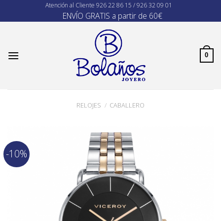
Skip
Atención al Cliente
926 22 86 15 / 926 32 09 01
ENVÍO GRATIS a partir de 60€
to
content
0
RELOJES
/
CABALLERO
-10%