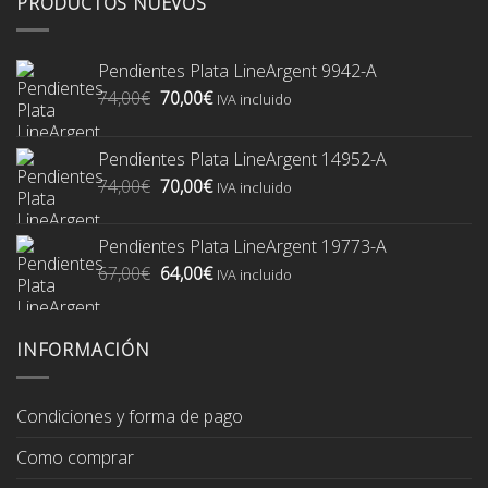
PRODUCTOS NUEVOS
Pendientes Plata LineArgent 9942-A
El
El
74,00
€
70,00
€
IVA incluido
precio
precio
original
actual
Pendientes Plata LineArgent 14952-A
era:
es:
El
El
74,00
€
70,00
€
74,00€.
70,00€.
IVA incluido
precio
precio
original
actual
Pendientes Plata LineArgent 19773-A
era:
es:
El
El
67,00
€
64,00
€
74,00€.
70,00€.
IVA incluido
precio
precio
original
actual
era:
es:
INFORMACIÓN
67,00€.
64,00€.
Condiciones y forma de pago
Como comprar