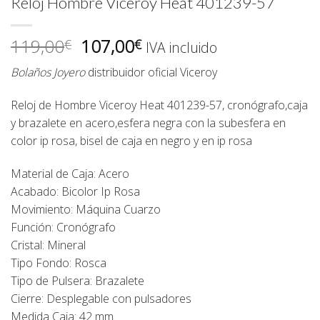
Reloj Hombre Viceroy Heat 401239-57
El
El
119,00
107,00
€
€
IVA incluido
precio
precio
Bolaños Joyero
distribuidor oficial
Viceroy
original
actual
era:
es:
Reloj de Hombre Viceroy Heat 401239-57, cronógrafo,caja
119,00€.
107,00€.
y brazalete en acero,esfera negra con la subesfera en
color ip rosa, bisel de caja en negro y en ip rosa
Material de Caja: Acero
Acabado: Bicolor Ip Rosa
Movimiento: Máquina Cuarzo
Función: Cronógrafo
Cristal: Mineral
Tipo Fondo: Rosca
Tipo de Pulsera: Brazalete
Cierre: Desplegable con pulsadores
Medida Caja: 42 mm