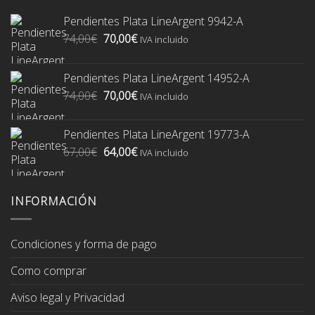
Pendientes Plata LineArgent 9942-A
El
El
74,00
€
70,00
€
IVA incluido
precio
precio
original
actual
Pendientes Plata LineArgent 14952-A
era:
es:
El
El
74,00
€
70,00
€
74,00€.
70,00€.
IVA incluido
precio
precio
original
actual
Pendientes Plata LineArgent 19773-A
era:
es:
El
El
67,00
€
64,00
€
74,00€.
70,00€.
IVA incluido
precio
precio
original
actual
era:
es:
INFORMACIÓN
67,00€.
64,00€.
Condiciones y forma de pago
Como comprar
Aviso legal y Privacidad