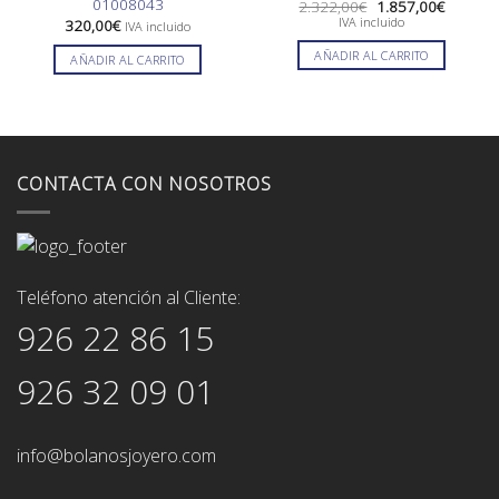
01008043
El
El
2.322,00
€
1.857,00
€
precio
precio
IVA incluido
320,00
€
IVA incluido
original
actual
era:
es:
AÑADIR AL CARRITO
AÑADIR AL CARRITO
2.322,00€.
1.857,0
CONTACTA CON NOSOTROS
Teléfono atención al Cliente:
926 22 86 15
926 32 09 01
info@bolanosjoyero.com