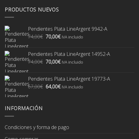
PRODUCTOS NUEVOS
Pendientes Plata LineArgent 9942-A
El
El
74,00
€
70,00
€
IVA incluido
precio
precio
original
actual
Pendientes Plata LineArgent 14952-A
era:
es:
El
El
74,00
€
70,00
€
74,00€.
70,00€.
IVA incluido
precio
precio
original
actual
Pendientes Plata LineArgent 19773-A
era:
es:
El
El
67,00
€
64,00
€
74,00€.
70,00€.
IVA incluido
precio
precio
original
actual
era:
es:
INFORMACIÓN
67,00€.
64,00€.
Condiciones y forma de pago
Como comprar