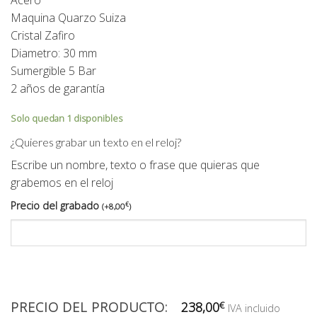
original
actual
Maquina Quarzo Suiza
era:
es:
Cristal Zafiro
265,00€.
238,00€.
Diametro: 30 mm
Sumergible 5 Bar
2 años de garantía
Solo quedan 1 disponibles
¿Quieres grabar un texto en el reloj?
Escribe un nombre, texto o frase que quieras que
grabemos en el reloj
Precio del grabado
€
(
+
8,00
)
PRECIO DEL PRODUCTO:
238,00
€
IVA incluido