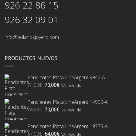
926 22 86 15
926 32 09 01
info@bolanosjoyero.com
PRODUCTOS NUEVOS
Pendientes Plata LineArgent 9942-A
El
El
74,00
€
70,00
€
IVA incluido
precio
precio
original
actual
Pendientes Plata LineArgent 14952-A
era:
es:
El
El
74,00
€
70,00
€
74,00€.
70,00€.
IVA incluido
precio
precio
original
actual
Pendientes Plata LineArgent 19773-A
era:
es:
El
El
67,00
€
64,00
€
74,00€.
70,00€.
IVA incluido