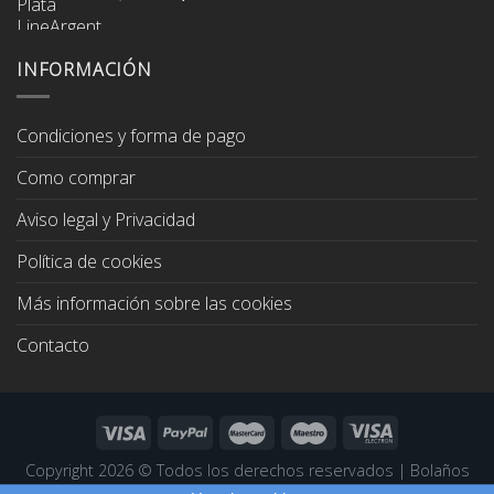
precio
precio
original
actual
era:
es:
INFORMACIÓN
67,00€.
64,00€.
Condiciones y forma de pago
Como comprar
Aviso legal y Privacidad
Política de cookies
Más información sobre las cookies
Contacto
Copyright 2026 ©
Todos los derechos reservados
|
Bolaños