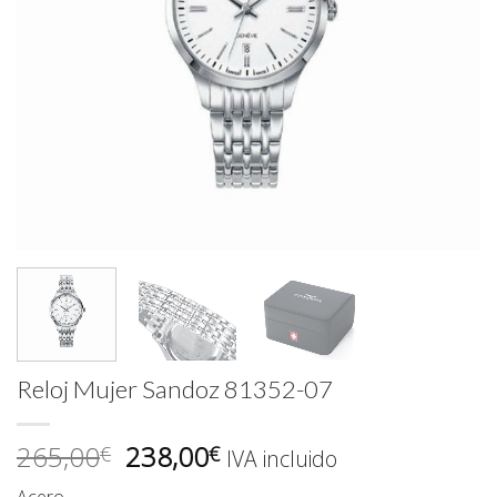
Reloj Mujer Sandoz 81352-07
El
El
265,00
238,00
€
€
IVA incluido
precio
precio
Acero