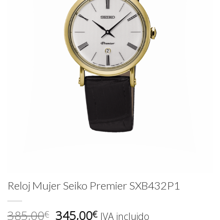
Reloj Mujer Seiko Premier SXB432P1
El
El
385,00
345,00
€
€
IVA incluido