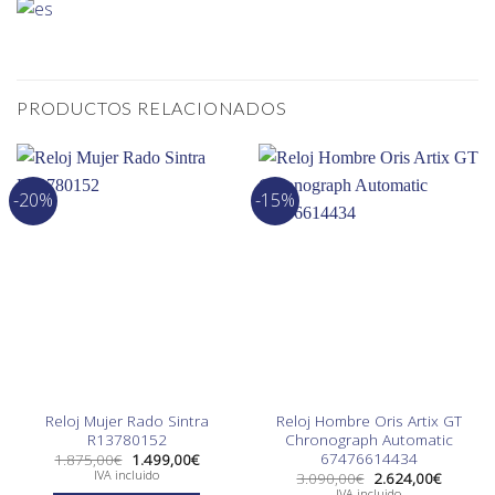
PRODUCTOS RELACIONADOS
-20%
-15%
Reloj Mujer Rado Sintra
Reloj Hombre Oris Artix GT
R13780152
Chronograph Automatic
67476614434
El
El
1.875,00
€
1.499,00
€
precio
precio
IVA incluido
El
El
3.090,00
€
2.624,00
€
original
actual
precio
precio
IVA incluido