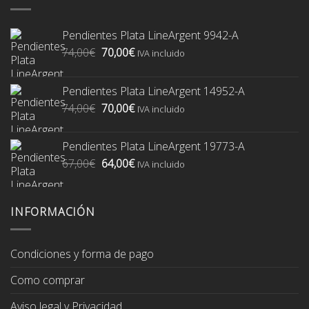
Pendientes Plata LineArgent 9942-A
El
El
74,00
€
70,00
€
IVA incluido
precio
precio
original
actual
Pendientes Plata LineArgent 14952-A
era:
es:
El
El
74,00
€
70,00
€
74,00€.
70,00€.
IVA incluido
precio
precio
original
actual
Pendientes Plata LineArgent 19773-A
era:
es:
El
El
67,00
€
64,00
€
74,00€.
70,00€.
IVA incluido
precio
precio
original
actual
era:
es:
INFORMACIÓN
67,00€.
64,00€.
Condiciones y forma de pago
Como comprar
Aviso legal y Privacidad