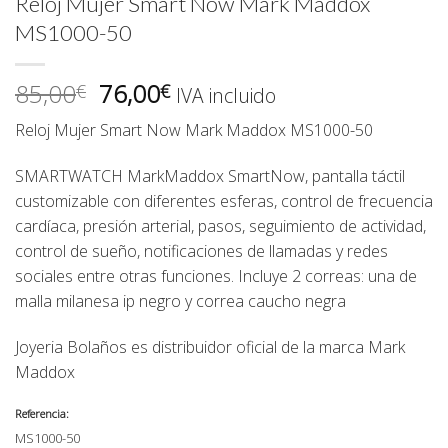
Reloj Mujer Smart Now Mark Maddox
MS1000-50
El
El
85,00
76,00
€
€
IVA incluido
precio
precio
Reloj Mujer Smart Now Mark Maddox MS1000-50
original
actual
era:
es:
SMARTWATCH
MarkMaddox SmartNow, pantalla táctil
85,00€.
76,00€.
customizable con diferentes esferas, control de frecuencia
cardíaca, presión arterial, pasos, seguimiento de actividad,
control de sueño, notificaciones de llamadas y redes
sociales entre otras funciones. Incluye 2 correas: una de
malla milanesa ip negro y correa caucho negra
Joyeria Bolaños
es distribuidor oficial de la marca Mark
Maddox
Referencia:
MS1000-50