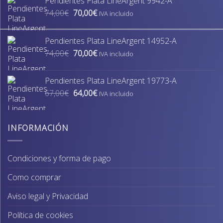
Pendientes Plata LineArgent 9942-A
El
El
74,00
€
70,00
€
IVA incluido
precio
precio
original
actual
Pendientes Plata LineArgent 14952-A
era:
es:
El
El
74,00
€
70,00
€
74,00€.
70,00€.
IVA incluido
precio
precio
original
actual
Pendientes Plata LineArgent 19773-A
era:
es:
El
El
67,00
€
64,00
€
74,00€.
70,00€.
IVA incluido
precio
precio
original
actual
era:
es:
INFORMACIÓN
67,00€.
64,00€.
Condiciones y forma de pago
Como comprar
Aviso legal y Privacidad
Política de cookies