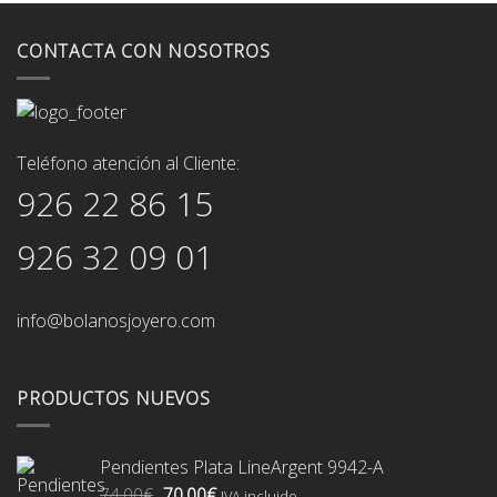
CONTACTA CON NOSOTROS
Teléfono atención al Cliente:
926 22 86 15
926 32 09 01
info@bolanosjoyero.com
PRODUCTOS NUEVOS
Pendientes Plata LineArgent 9942-A
El
El
74,00
€
70,00
€
IVA incluido