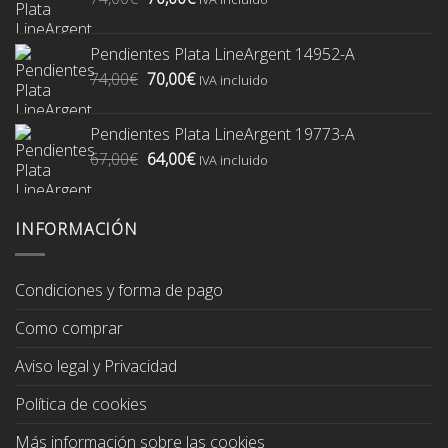
precio
precio
original
actual
Pendientes Plata LineArgent 14952-A
era:
es:
El
El
74,00
€
70,00
€
74,00€.
70,00€.
IVA incluido
precio
precio
original
actual
Pendientes Plata LineArgent 19773-A
era:
es:
El
El
67,00
€
64,00
€
74,00€.
70,00€.
IVA incluido
precio
precio
original
actual
era:
es:
INFORMACIÓN
67,00€.
64,00€.
Condiciones y forma de pago
Como comprar
Aviso legal y Privacidad
Política de cookies
Más información sobre las cookies