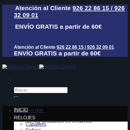
Skip
Atención al Cliente
926 22 86 15 / 926
to
32 09 01
content
ENVÍO GRATIS a partir de 60€
Acceder
Atención al Cliente
926 22 86 15 / 926 32 09 01
ENVÍO GRATIS a partir de 60€
Buscar
por:
INICIO
Carrito /
0,00
€
0
RELOJES
No hay productos en el carrito.
Caballero