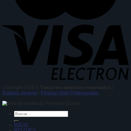
Copyright 2026 ©
Todos los derechos reservados
|
Bolaños Joyeros
|
Páginas Web Profesionales
Buscar
por:
INICIO
RELOJES