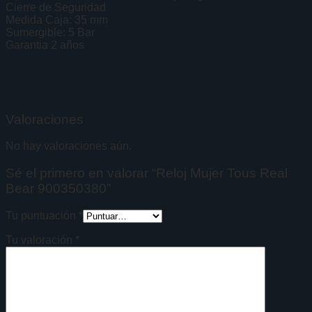
Cierre de Seguridad
Medida Caja: 35 mm
Sumergible: 5 Bar
Garantia 2 años
Valoraciones
No hay valoraciones aún.
Sé el primero en valorar “Reloj Mujer Tous Real
Bear 900350380”
Tu puntuación
*
Tu valoración
*