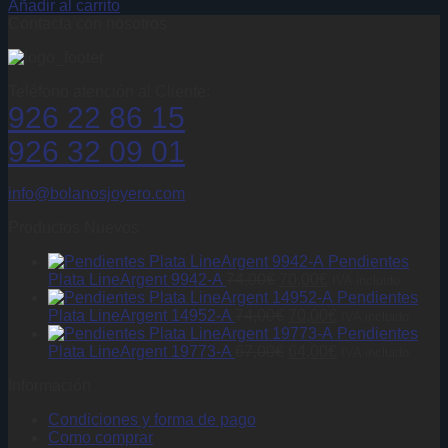
Añadir al carrito
Contacta con nosotros
Teléfono atención al Cliente:
926 22 86 15
926 32 09 01
info@bolanosjoyero.com
Productos Nuevos
Pendientes
El
El
Plata LineArgent 9942-A
74,00
€
70,00
€
IVA incluido
precio
precio
Pendientes
original
El
actual
El
Plata LineArgent 14952-A
74,00
€
70,00
€
IVA incluido
era:
precio
es:
precio
Pendientes
74,00€.
original
El
70,00€.
actual
El
Plata LineArgent 19773-A
67,00
€
64,00
€
IVA incluido
era:
precio
es:
precio
Información
74,00€.
original
70,00€.
actual
era:
es:
Condiciones y forma de pago
67,00€.
64,00€.
Como comprar