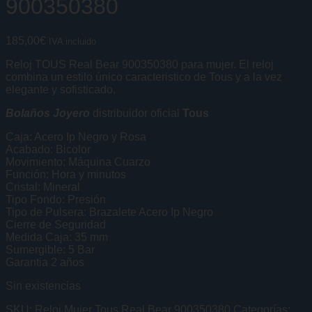
900350380
185,00
€
IVA incluido
Reloj TOUS Real Bear 900350380 para mujer. El reloj
combina un estilo único caracteristico de Tous y a la vez
elegante y sofisticado.
Bolaños Joyero
distribuidor oficial
Tous
Caja: Acero Ip Negro y Rosa
Acabado: Bicolor
Movimiento: Máquina Cuarzo
Función: Hora y minutos
Cristal: Mineral
Tipo Fondo: Presión
Tipo de Pulsera: Brazalete Acero Ip Negro
Cierre de Seguridad
Medida Caja: 35 mm
Sumergible: 5 Bar
Garantia 2 años
Sin existencias
SKU:
Reloj Mujer Tous Real Bear 900350380
Categorías: