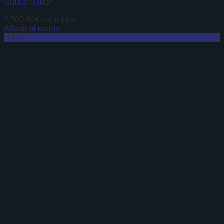
SS002-330-2
2.500,00
€
IVA incluido
Añadir al carrito
-15%