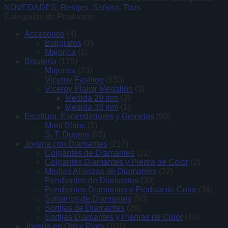
NOVEDADES
,
Relojes
,
Señora
,
Tous
Categorías de Productos
Accesorios
(4)
Boligrafos
(3)
Majorica
(1)
Bisutería
(179)
Majorica
(23)
Viceroy Fashion
(153)
Viceroy Plaisir Medallón
(3)
Medida 29 mm
(2)
Medida 33 mm
(1)
Escritura, Encendedores y Gemelos
(90)
Mont Blanc
(5)
S. T. Dupont
(85)
Joyeria con Diamantes
(217)
Colgantes de Diamantes
(22)
Colgantes Diamantes y Piedra de Color
(2)
Medias Alianzas de Diamantes
(22)
Pendientes de Diamantes
(30)
Pendientes Diamantes y Piedras de Color
(34)
Solitarios de Diamantes
(50)
Sortijas de Diamantes
(20)
Sortijas Diamantes y Piedras de Color
(43)
Joyería en Oro y Plata
(707)