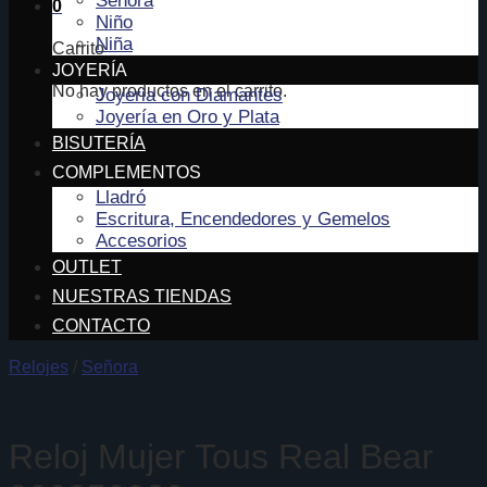
Señora
0
Niño
Niña
Carrito
JOYERÍA
No hay productos en el carrito.
Joyeria con Diamantes
Joyería en Oro y Plata
BISUTERÍA
COMPLEMENTOS
Lladró
Escritura, Encendedores y Gemelos
Accesorios
OUTLET
NUESTRAS TIENDAS
CONTACTO
Relojes
/
Señora
Reloj Mujer Tous Real Bear