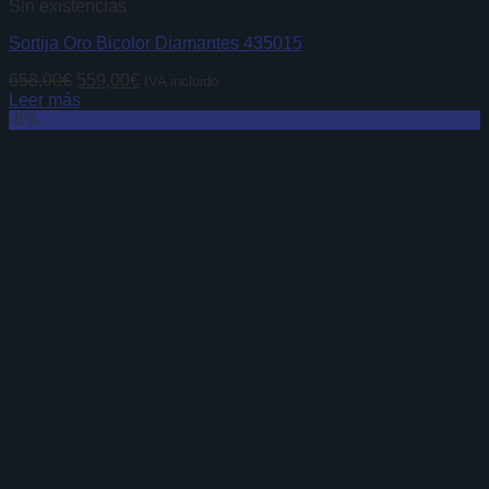
Sin existencias
Sortija Oro Bicolor Diamantes 435015
El
El
658,00
€
559,00
€
IVA incluido
precio
precio
Leer más
original
actual
-8%
era:
es:
658,00€.
559,00€.