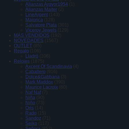
Alianzas Argyor1954
(1)
Alianzas Maiter
(2)
LineArgent
(143)
Majorica
(128)
Salvatore Plata
(301)
Viceroy Jewels
(129)
MÁS VENDIDOS
(192)
NOVEDADES
(1567)
OUTLET
(85)
Regalo
(106)
Lladró
(106)
Relojes
(1875)
Axcent Of Scandinavia
(4)
Caballero
(916)
Dolce&Gabbana
(3)
Mark Maddox
(390)
Maurice Lacroix
(60)
Naf Naf
(7)
Niña
(90)
Niño
(73)
Oris
(14)
Rado
(15)
Sandoz
(71)
Seiko
(117)
Señora
(852)