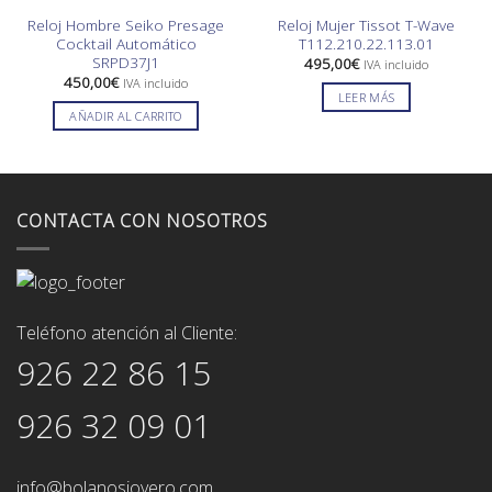
Reloj Hombre Seiko Presage
Reloj Mujer Tissot T-Wave
Cocktail Automático
T112.210.22.113.01
SRPD37J1
495,00
€
IVA incluido
450,00
€
IVA incluido
LEER MÁS
AÑADIR AL CARRITO
CONTACTA CON NOSOTROS
Teléfono atención al Cliente:
926 22 86 15
926 32 09 01
info@bolanosjoyero.com