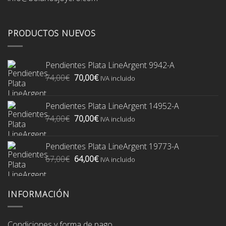
PRODUCTOS NUEVOS
Pendientes Plata LineArgent 9942-A
El
El
74,00
€
70,00
€
IVA incluido
precio
precio
original
actual
Pendientes Plata LineArgent 14952-A
era:
es:
El
El
74,00
€
70,00
€
74,00€.
70,00€.
IVA incluido
precio
precio
original
actual
Pendientes Plata LineArgent 19773-A
era:
es:
El
El
67,00
€
64,00
€
74,00€.
70,00€.
IVA incluido
precio
precio
original
actual
era:
es:
INFORMACIÓN
67,00€.
64,00€.
Condiciones y forma de pago