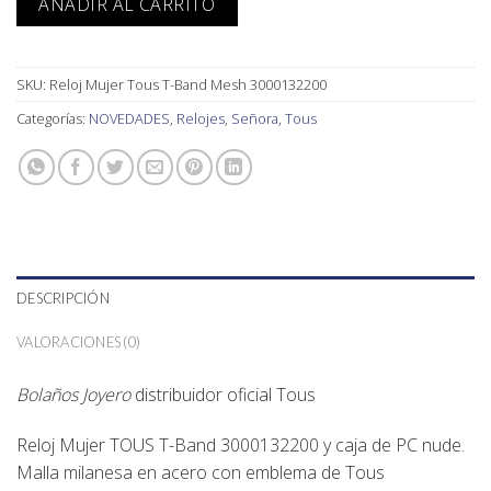
AÑADIR AL CARRITO
SKU:
Reloj Mujer Tous T-Band Mesh 3000132200
Categorías:
NOVEDADES
,
Relojes
,
Señora
,
Tous
DESCRIPCIÓN
VALORACIONES (0)
Bolaños Joyero
distribuidor oficial
Tous
Reloj Mujer TOUS T-Band 3000132200 y caja de PC nude.
Malla milanesa en acero con emblema de Tous