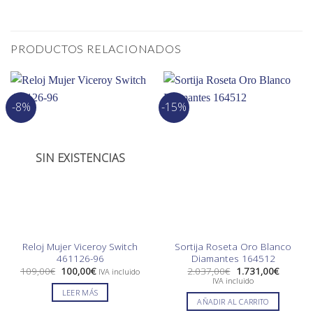
PRODUCTOS RELACIONADOS
-8%
-15%
SIN EXISTENCIAS
Reloj Mujer Viceroy Switch
Sortija Roseta Oro Blanco
461126-96
Diamantes 164512
El
El
El
El
109,00
€
100,00
€
2.037,00
€
1.731,00
€
IVA incluido
precio
precio
precio
precio
IVA incluido
original
actual
original
actual
LEER MÁS
era:
es:
era:
es:
AÑADIR AL CARRITO
109,00€.
100,00€.
2.037,00€.
1.731,0