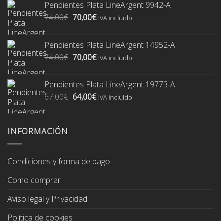
Pendientes Plata LineArgent 9942-A
El
El
74,00
€
70,00
€
IVA incluido
precio
precio
original
actual
Pendientes Plata LineArgent 14952-A
era:
es:
El
El
74,00
€
70,00
€
74,00€.
70,00€.
IVA incluido
precio
precio
original
actual
Pendientes Plata LineArgent 19773-A
era:
es:
El
El
67,00
€
64,00
€
74,00€.
70,00€.
IVA incluido
precio
precio
original
actual
era:
es:
INFORMACIÓN
67,00€.
64,00€.
Condiciones y forma de pago
Como comprar
Aviso legal y Privacidad
Política de cookies