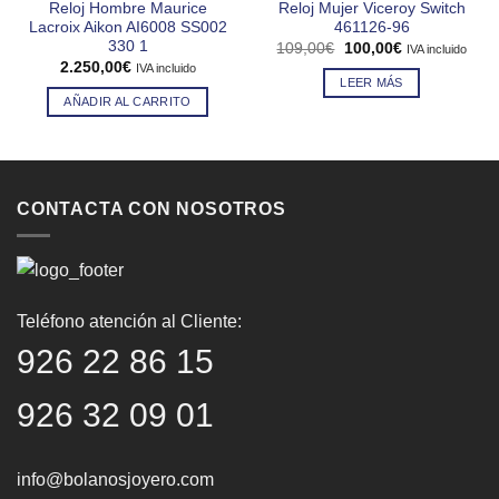
Reloj Hombre Maurice
Reloj Mujer Viceroy Switch
Lacroix Aikon AI6008 SS002
461126-96
330 1
El
El
109,00
€
100,00
€
IVA incluido
precio
precio
2.250,00
€
IVA incluido
original
actual
LEER MÁS
era:
es:
AÑADIR AL CARRITO
109,00€.
100,00€.
CONTACTA CON NOSOTROS
Teléfono atención al Cliente:
926 22 86 15
926 32 09 01
info@bolanosjoyero.com