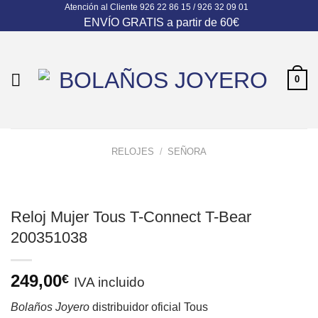
Atención al Cliente
926 22 86 15 / 926 32 09 01
Skip
ENVÍO GRATIS a partir de 60€
to
content
0
RELOJES
/
SEÑORA
Reloj Mujer Tous T-Connect T-Bear
200351038
249,00
€
IVA incluido
Bolaños Joyero
distribuidor oficial
Tous