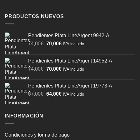
PRODUCTOS NUEVOS
Pendientes Plata LineArgent 9942-A
El
El
74,00
€
70,00
€
IVA incluido
precio
precio
original
actual
Pendientes Plata LineArgent 14952-A
era:
es:
El
El
74,00
€
70,00
€
74,00€.
70,00€.
IVA incluido
precio
precio
original
actual
Pendientes Plata LineArgent 19773-A
era:
es:
El
El
67,00
€
64,00
€
IVA incluido
74,00€.
70,00€.
precio
precio
original
actual
era:
es:
INFORMACIÓN
67,00€.
64,00€.
Condiciones y forma de pago