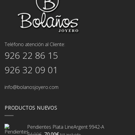
Teléfono atención al Cliente:
926 22 86 15
926 32 09 01
info@bolanosjoyero.com
PRODUCTOS NUEVOS
Pendientes Plata LineArgent 9942-A
El
El
74,00
€
70,00
€
IVA incluido