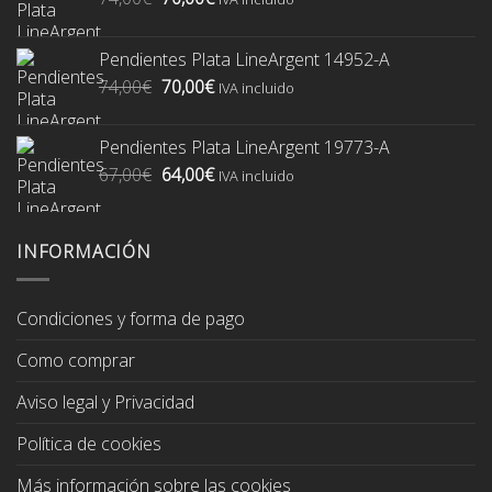
precio
precio
original
actual
Pendientes Plata LineArgent 14952-A
era:
es:
El
El
74,00
€
70,00
€
74,00€.
70,00€.
IVA incluido
precio
precio
original
actual
Pendientes Plata LineArgent 19773-A
era:
es:
El
El
67,00
€
64,00
€
74,00€.
70,00€.
IVA incluido
precio
precio
original
actual
era:
es:
INFORMACIÓN
67,00€.
64,00€.
Condiciones y forma de pago
Como comprar
Aviso legal y Privacidad
Política de cookies
Más información sobre las cookies