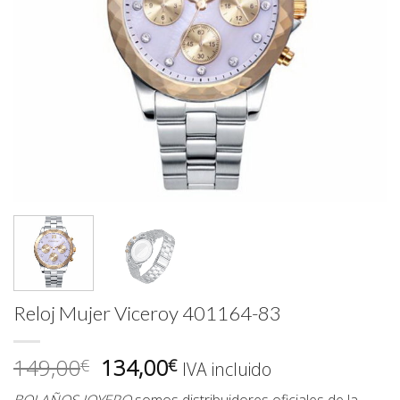
Reloj Mujer Viceroy 401164-83
El
El
149,00
134,00
€
€
IVA incluido
precio
precio
BOLAÑOS JOYERO
somos distribuidores oficiales de la