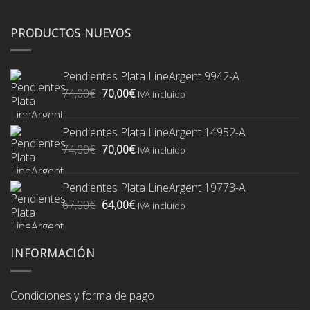
PRODUCTOS NUEVOS
Pendientes Plata LineArgent 9942-A
El
El
74,00
€
70,00
€
IVA incluido
precio
precio
original
actual
Pendientes Plata LineArgent 14952-A
era:
es:
El
El
74,00
€
70,00
€
74,00€.
70,00€.
IVA incluido
precio
precio
original
actual
Pendientes Plata LineArgent 19773-A
era:
es:
El
El
67,00
€
64,00
€
74,00€.
70,00€.
IVA incluido
precio
precio
original
actual
era:
es:
INFORMACIÓN
67,00€.
64,00€.
Condiciones y forma de pago