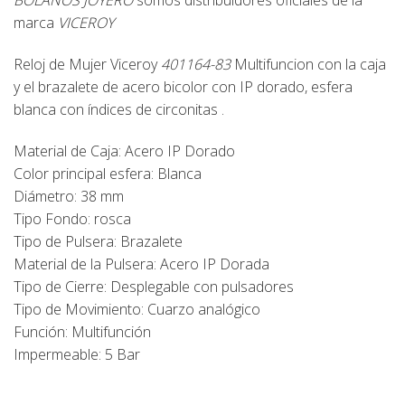
original
actual
marca
VICEROY
era:
es:
149,00€.
134,00€.
Reloj de Mujer Viceroy
401164-83
Multifuncion con la caja
y el brazalete de acero bicolor con IP dorado, esfera
blanca con índices de circonitas .
Material de Caja: Acero IP Dorado
Color principal esfera: Blanca
Diámetro: 38 mm
Tipo Fondo: rosca
Tipo de Pulsera: Brazalete
Material de la Pulsera: Acero IP Dorada
Tipo de Cierre: Desplegable con pulsadores
Tipo de Movimiento: Cuarzo analógico
Función: Multifunción
Impermeable: 5 Bar