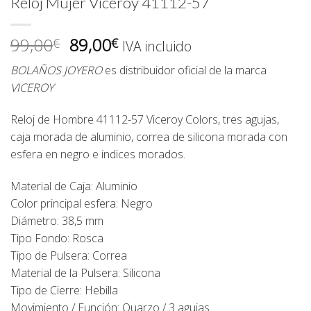
Reloj Mujer Viceroy 41112-57
El
El
99,00
89,00
€
€
IVA incluido
precio
precio
BOLAÑOS JOYERO
es distribuidor oficial de la marca
original
actual
VICEROY
era:
es:
99,00€.
89,00€.
Reloj de Hombre 41112-57 Viceroy Colors, tres agujas,
caja morada de aluminio, correa de silicona morada con
esfera en negro e indices morados.
Material de Caja:
Aluminio
Color principal esfera: Negro
Diámetro: 38,5 mm
Tipo Fondo: Rosca
Tipo de Pulsera: Correa
Material de la Pulsera: Silicona
Tipo de Cierre: Hebilla
Movimiento / Función: Quarzo / 3 agujas