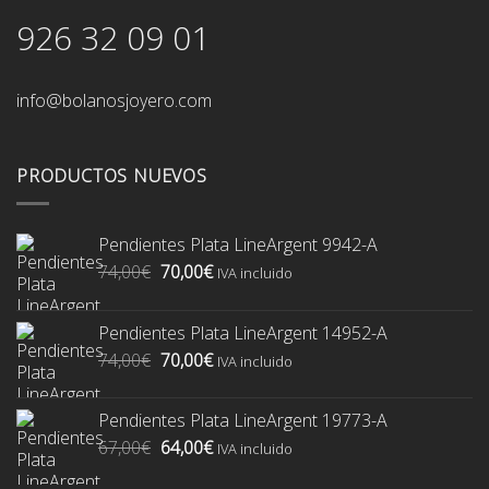
926 32 09 01
info@bolanosjoyero.com
PRODUCTOS NUEVOS
Pendientes Plata LineArgent 9942-A
El
El
74,00
€
70,00
€
IVA incluido
precio
precio
original
actual
Pendientes Plata LineArgent 14952-A
era:
es:
El
El
74,00
€
70,00
€
74,00€.
70,00€.
IVA incluido
precio
precio
original
actual
Pendientes Plata LineArgent 19773-A
era:
es:
El
El
67,00
€
64,00
€
74,00€.
70,00€.
IVA incluido
precio
precio