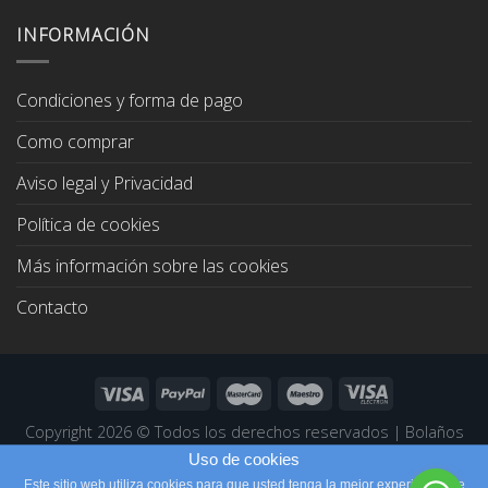
original
actual
era:
es:
INFORMACIÓN
67,00€.
64,00€.
Condiciones y forma de pago
Como comprar
Aviso legal y Privacidad
Política de cookies
Más información sobre las cookies
Contacto
Copyright 2026 ©
Todos los derechos reservados
|
Bolaños
Joyeros
|
Páginas Web Profesionales
Uso de cookies
Este sitio web utiliza cookies para que usted tenga la mejor experiencia de