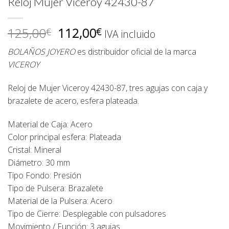
Reloj Mujer Viceroy 42430-87
El
El
125,00
112,00
€
€
IVA incluido
precio
precio
BOLAÑOS JOYERO
es distribuidor oficial de la marca
original
actual
VICEROY
era:
es:
125,00€.
112,00€.
Reloj de Mujer Viceroy 42430-87, tres agujas con caja y
brazalete de acero, esfera plateada.
Material de Caja: Acero
Color principal esfera: Plateada
Cristal: Mineral
Diámetro: 30 mm
Tipo Fondo: Presión
Tipo de Pulsera: Brazalete
Material de la Pulsera: Acero
Tipo de Cierre: Desplegable con pulsadores
Movimiento / Función: 3 agujas