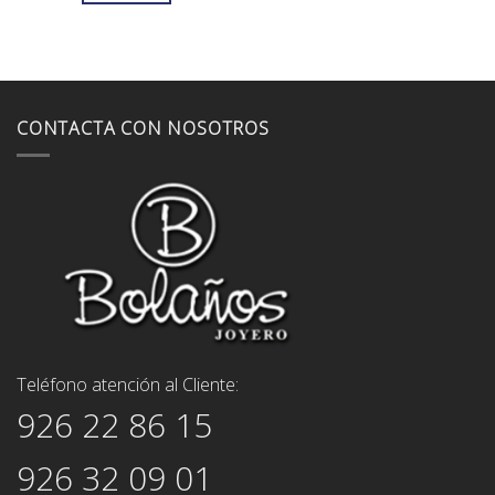
395,00€.
355,00€.
CONTACTA CON NOSOTROS
Teléfono atención al Cliente:
926 22 86 15
926 32 09 01