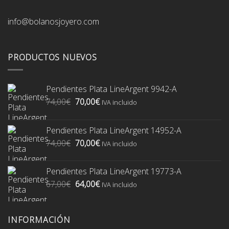
info@bolanosjoyero.com
PRODUCTOS NUEVOS
Pendientes Plata LineArgent 9942-A
El
El
74,00
€
70,00
€
IVA incluido
precio
precio
original
actual
Pendientes Plata LineArgent 14952-A
era:
es:
El
El
74,00
€
70,00
€
74,00€.
70,00€.
IVA incluido
precio
precio
original
actual
Pendientes Plata LineArgent 19773-A
era:
es:
El
El
67,00
€
64,00
€
74,00€.
70,00€.
IVA incluido
precio
precio
original
actual
era:
es:
INFORMACIÓN
67,00€.
64,00€.