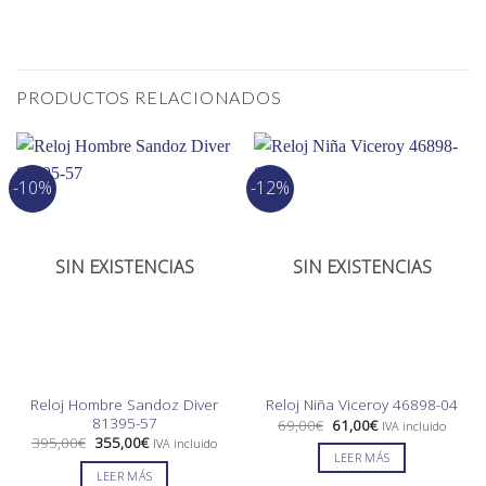
PRODUCTOS RELACIONADOS
-10%
-12%
SIN EXISTENCIAS
SIN EXISTENCIAS
Reloj Hombre Sandoz Diver
Reloj Niña Viceroy 46898-04
81395-57
El
El
69,00
€
61,00
€
IVA incluido
precio
precio
El
El
395,00
€
355,00
€
IVA incluido
original
actual
precio
precio
LEER MÁS
era:
es:
original
actual
LEER MÁS
69,00€.
61,00€.
era:
es: