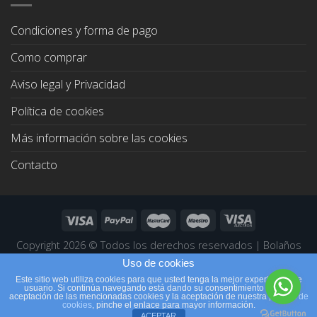
Condiciones y forma de pago
Como comprar
Aviso legal y Privacidad
Política de cookies
Más información sobre las cookies
Contacto
Copyright 2026 ©
Todos los derechos reservados
|
Bolaños
Joyeros
|
Páginas Web Profesionales
Uso de cookies
Este sitio web utiliza cookies para que usted tenga la mejor experiencia de
usuario. Si continúa navegando está dando su consentimiento para la
aceptación de las mencionadas cookies y la aceptación de nuestra
política de
cookies
, pinche el enlace para mayor información.
ACEPTAR