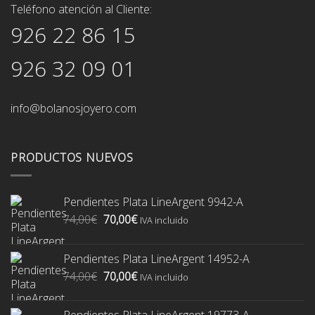
Teléfono atención al Cliente:
926 22 86 15
926 32 09 01
info@bolanosjoyero.com
PRODUCTOS NUEVOS
Pendientes Plata LineArgent 9942-A
El
El
74,00
€
70,00
€
IVA incluido
precio
precio
original
actual
Pendientes Plata LineArgent 14952-A
era:
es:
El
El
74,00
€
70,00
€
74,00€.
70,00€.
IVA incluido
precio
precio
original
actual
Pendientes Plata LineArgent 19773-A