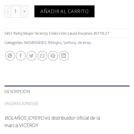
Reloj Mujer Viceroy Colección Laura Escanes 45110-27 cantidad
AÑADIR AL CARRITO
SKU:
Reloj Mujer Viceroy Colección Laura Escanes 45110-27
Categorías:
NOVEDADES
,
Relojes
,
Señora
,
Viceroy
DESCRIPCIÓN
VALORACIONES (0)
BOLAÑOS JOYERO
es distribuidor oficial de la
marca
VICEROY