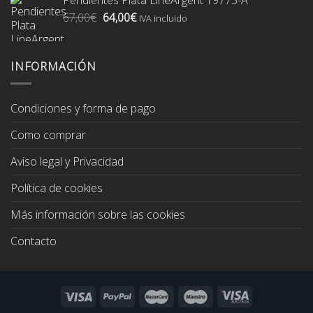
era:
es:
El
El
67,00
€
64,00
€
74,00€.
70,00€.
IVA incluido
precio
precio
original
actual
era:
es:
INFORMACIÓN
67,00€.
64,00€.
Condiciones y forma de pago
Como comprar
Aviso legal y Privacidad
Política de cookies
Más información sobre las cookies
Contacto