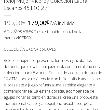
Reloj Mujer Viceroy Colección Laura
Escanes 45110-27
El
El
199,00
179,00
€
€
IVA incluido
precio
precio
BOLAÑOS JOYERO
es distribuidor oficial de la
original
actual
marca
VICEROY
era:
es:
199,00€.
179,00€.
COLECCIÓN LAURA ESCANES
Reloj de mujer con presencia luminosa y acabados
dorados que elevan cualquier look con naturalidad de la
colección Laura Escanes. Su caja de acero Ip dorado de
10 ATM aporta resistencia y un brillo sofisticado, mientras
el brazalete a juego refuerza una estética elegante y
contemporánea. La esfera dorada, acompañada de
agujas horarias también doradas, crea una propuesta
monocromática de gran equilibrio visual. Incorpora
movimiento de cuarzo, función de calendario, cristal de