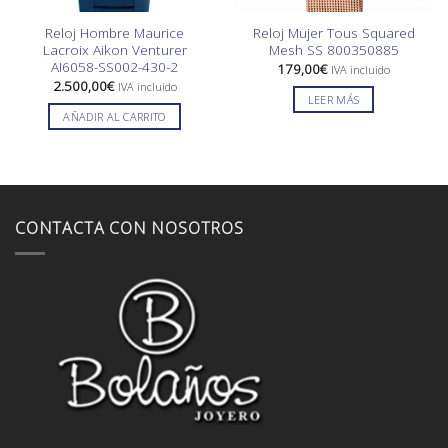
Reloj Hombre Maurice
Reloj Mujer Tous Squared
Lacroix Aikon Venturer
Mesh SS 800350885
AI6058-SS002-430-2
179,00
€
IVA incluido
2.500,00
€
IVA incluido
LEER MÁS
AÑADIR AL CARRITO
CONTACTA CON NOSOTROS