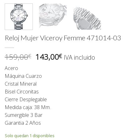
Reloj Mujer Viceroy Femme 471014-03
El
El
159,00
143,00
€
€
IVA incluido
precio
precio
Acero
original
actual
Máquina Cuarzo
era:
es:
Cristal Mineral
159,00€.
143,00€.
Bisel Circonitas
Cierre Desplegable
Medida caja: 38 Mm.
Sumergible 3 Bar
Garantia 2 Años
Solo quedan 1 disponibles