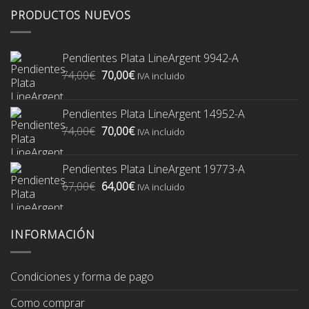
PRODUCTOS NUEVOS
Pendientes Plata LineArgent 9942-A
El
El
74,00
€
70,00
€
IVA incluido
precio
precio
original
actual
Pendientes Plata LineArgent 14952-A
era:
es:
El
El
74,00
€
70,00
€
74,00€.
70,00€.
IVA incluido
precio
precio
original
actual
Pendientes Plata LineArgent 19773-A
era:
es:
El
El
67,00
€
64,00
€
74,00€.
70,00€.
IVA incluido
precio
precio
original
actual
era:
es:
INFORMACIÓN
67,00€.
64,00€.
Condiciones y forma de pago
Como comprar