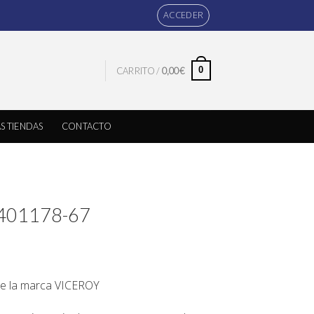
ACCEDER
0
CARRITO /
0,00
€
S TIENDAS
CONTACTO
t 401178-67
de la marca VICEROY