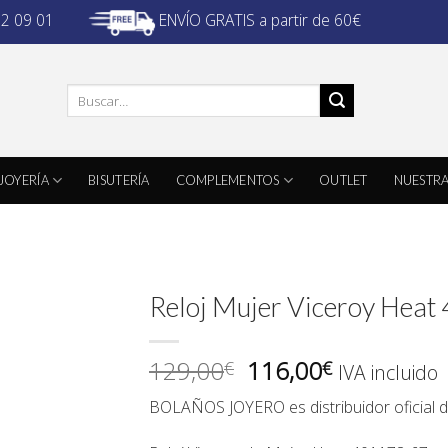
ENVÍO GRATIS a partir de 60€
32 09 01
Buscar
por:
JOYERÍA
BISUTERÍA
COMPLEMENTOS
OUTLET
NUESTRA
Reloj Mujer Viceroy Hea
El
El
129,00
116,00
€
€
IVA incluido
precio
precio
BOLAÑOS JOYERO es distribuidor oficial 
original
actual
era:
es: