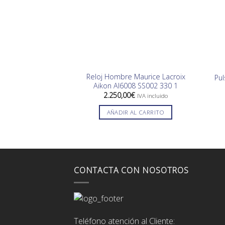
Reloj Hombre Maurice Lacroix
Pul
Aikon AI6008 SS002 330 1
2.250,00
€
IVA incluido
AÑADIR AL CARRITO
CONTACTA CON NOSOTROS
Teléfono atención al Cliente: