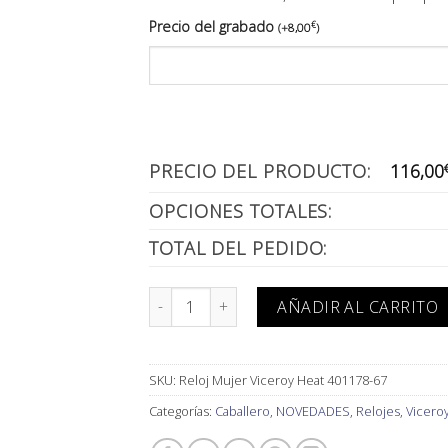
Precio del grabado
€
(
+
8,00
)
PRECIO DEL PRODUCTO:
116,00
OPCIONES TOTALES:
TOTAL DEL PEDIDO:
Reloj Mujer Viceroy Heat 401178-67 cantidad
AÑADIR AL CARRITO
SKU:
Reloj Mujer Viceroy Heat 401178-67
Categorías:
Caballero
,
NOVEDADES
,
Relojes
,
Vicero