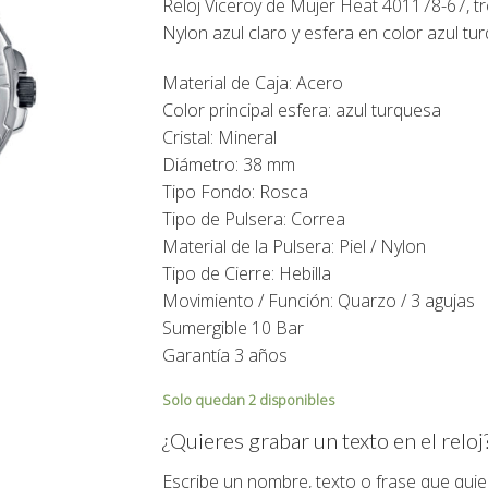
Reloj Viceroy de Mujer Heat 401178-67, tr
129,00€.
116,00€.
Nylon azul claro y esfera en color azul tu
Material de Caja: Acero
Color principal esfera: azul turquesa
Cristal: Mineral
Diámetro: 38 mm
Tipo Fondo: Rosca
Tipo de Pulsera: Correa
Material de la Pulsera: Piel / Nylon
Tipo de Cierre: Hebilla
Movimiento / Función: Quarzo / 3 agujas
Sumergible 10 Bar
Garantía 3 años
Solo quedan 2 disponibles
¿Quieres grabar un texto en el reloj
Escribe un nombre, texto o frase que quie