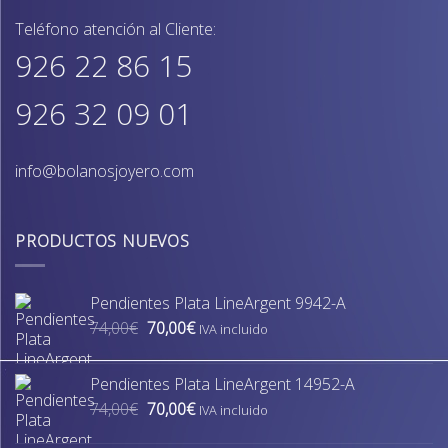
Teléfono atención al Cliente:
926 22 86 15
926 32 09 01
info@bolanosjoyero.com
PRODUCTOS NUEVOS
Pendientes Plata LineArgent 9942-A
El
El
74,00
€
70,00
€
IVA incluido
precio
precio
original
actual
Pendientes Plata LineArgent 14952-A
era:
es:
El
El
74,00
€
70,00
€
74,00€.
70,00€.
IVA incluido
precio
precio