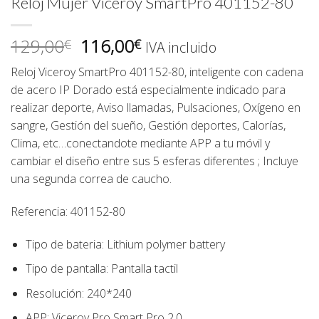
Reloj Mujer Viceroy SmartPro 401152-80
El
El
129,00
116,00
€
€
IVA incluido
precio
precio
Reloj Viceroy SmartPro 401152-80, inteligente con cadena
original
actual
de acero IP Dorado está especialmente indicado para
era:
es:
realizar deporte, Aviso llamadas, Pulsaciones, Oxígeno en
129,00€.
116,00€.
sangre, Gestión del sueño, Gestión deportes, Calorías,
Clima, etc…conectandote mediante APP a tu móvil y
cambiar el diseño entre sus 5 esferas diferentes ; Incluye
una segunda correa de caucho.
Referencia: 401152-80
Tipo de bateria: Lithium polymer battery
Tipo de pantalla: Pantalla tactil
Resolución: 240*240
APP: Viceroy Pro Smart Pro 2.0