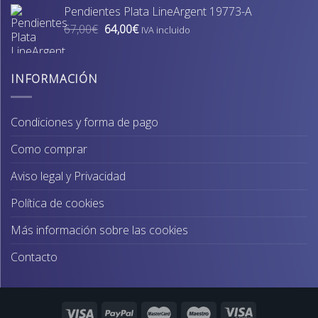
original
actual
Pendientes Plata LineArgent 19773-A
era:
es:
El
El
67,00
€
64,00
€
74,00€.
70,00€.
IVA incluido
precio
precio
original
actual
era:
es:
INFORMACIÓN
67,00€.
64,00€.
Condiciones y forma de pago
Como comprar
Aviso legal y Privacidad
Política de cookies
Más información sobre las cookies
Contacto