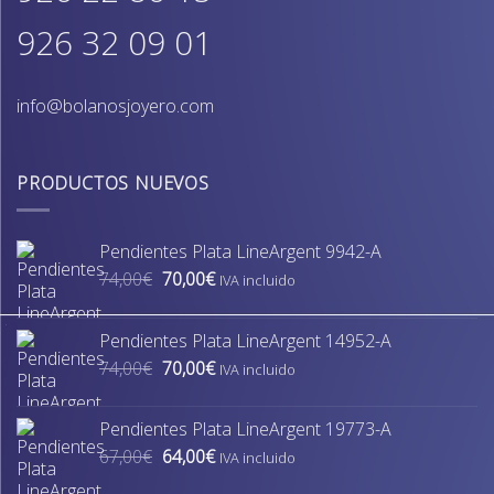
926 32 09 01
info@bolanosjoyero.com
PRODUCTOS NUEVOS
Pendientes Plata LineArgent 9942-A
El
El
74,00
€
70,00
€
IVA incluido
precio
precio
original
actual
Pendientes Plata LineArgent 14952-A
era:
es:
El
El
74,00
€
70,00
€
74,00€.
70,00€.
IVA incluido
precio
precio
original
actual
Pendientes Plata LineArgent 19773-A
era:
es:
El
El
67,00
€
64,00
€
74,00€.
70,00€.
IVA incluido
precio
precio