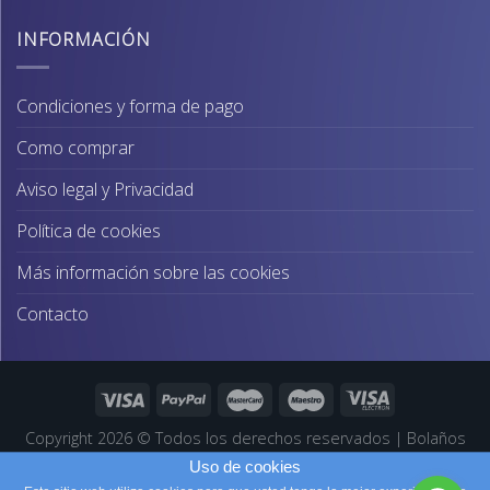
original
actual
era:
es:
INFORMACIÓN
67,00€.
64,00€.
Condiciones y forma de pago
Como comprar
Aviso legal y Privacidad
Política de cookies
Más información sobre las cookies
Contacto
Copyright 2026 ©
Todos los derechos reservados
|
Bolaños
Joyeros
|
Páginas Web Profesionales
Uso de cookies