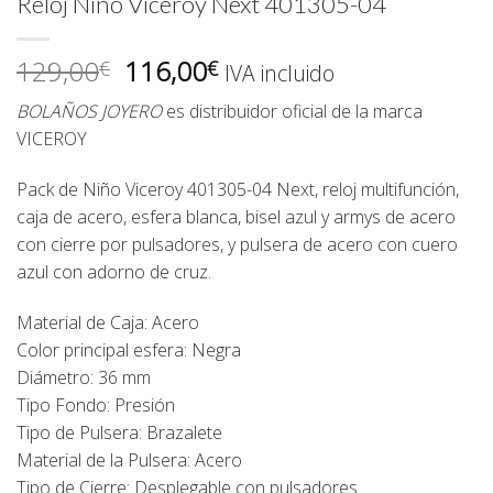
Reloj Niño Viceroy Next 401305-04
El
El
129,00
116,00
€
€
IVA incluido
precio
precio
BOLAÑOS JOYERO
es distribuidor oficial de la marca
original
actual
VICEROY
era:
es:
129,00€.
116,00€.
Pack de Niño Viceroy 401305-04 Next, reloj multifunción,
caja de acero, esfera blanca, bisel azul y armys de acero
con cierre por pulsadores, y pulsera de acero con cuero
azul con adorno de cruz.
Material de Caja: Acero
Color principal esfera: Negra
Diámetro: 36 mm
Tipo Fondo: Presión
Tipo de Pulsera: Brazalete
Material de la Pulsera: Acero
Tipo de Cierre: Desplegable con pulsadores