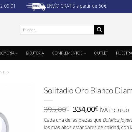
ENVÍO GRATIS a partir de 60€
32 09 01
Buscar
por:
JOYERÍA
BISUTERÍA
COMPLEMENTOS
OUTLET
NUESTRA
ANTES
Solitadio Oro Blanco Di
El
El
395,00
334,00
€
€
IVA incluido
precio
precio
Cada una de las piezas que
Bolaños Joyer
original
actual
los más altos estandares de calidad, con 
era:
es: