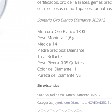
certificados, oro de 18 kilates, gemas pre
395,00€.
334,00€.
semipreciosas como Topazios, turmalinas,
Solitario Oro Blanco Diamante 363912
Montura: Oro Blanco 18 Kts.
Peso Montura : 1,6 g
Medida: 14
Piedra preciosa: Diamante
Talla: Brillante
Peso Piedra: 0.05 Quilates
Color del Diamante: H
Pureza del Diamante: VS
Sin existencias
SKU:
Solitadio Oro Blanco Diamante 363912
Categorías:
Joyeria con Diamantes
,
NOVEDADES
,
Sol