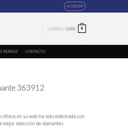
ACCEDER
0
CARRITO /
0,00
€
S TIENDAS
CONTACTO
amante 363912
o
ofrece en su web ha sido elaborada con
la mejor selección de diamantes