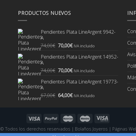
PRODUCTOS NUEVOS
IN
Con
Pendientes Plata LineArgent 9942-
A
Com
El
El
74,00
€
70,00
€
IVA incluido
precio
precio
Avis
Pendientes Plata LineArgent 14952-
original
actual
A
era:
es:
Polí
El
El
74,00
€
70,00
€
74,00€.
70,00€.
IVA incluido
precio
precio
Más
Pendientes Plata LineArgent 19773-
original
actual
A
Con
era:
es:
El
El
67,00
€
64,00
€
74,00€.
70,00€.
IVA incluido
precio
precio
original
actual
era:
es:
67,00€.
64,00€.
6 ©
Todos los derechos reservados
|
Bolaños Joyeros
|
Páginas We