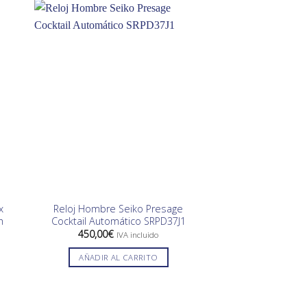
-15%
SIN EXIS
x
Reloj Hombre Seiko Presage
Pendientes 
h
Cocktail Automático SRPD37J1
Diamantes Ama
El
450,00
€
2.263,00
€
1.924
IVA incluido
preci
origin
AÑADIR AL CARRITO
LEER 
era:
2.263