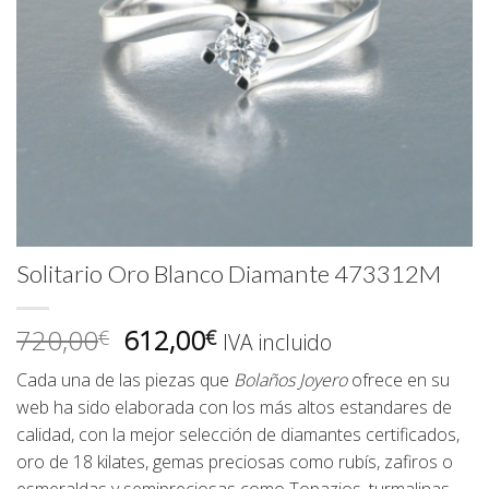
Solitario Oro Blanco Diamante 473312M
El
El
720,00
612,00
€
€
IVA incluido
precio
precio
Cada una de las piezas que
Bolaños Joyero
ofrece en su
original
actual
web ha sido elaborada con los más altos estandares de
era:
es:
calidad, con la mejor selección de diamantes certificados,
720,00€.
612,00€.
oro de 18 kilates, gemas preciosas como rubís, zafiros o