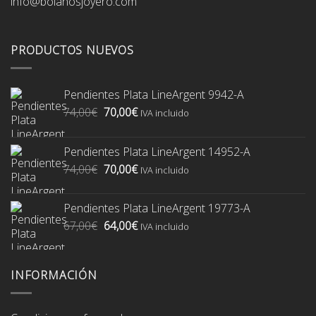
info@bolanosjoyero.com
PRODUCTOS NUEVOS
Pendientes Plata LineArgent 9942-A
El
El
74,00
€
70,00
€
IVA incluido
precio
precio
original
actual
Pendientes Plata LineArgent 14952-A
era:
es:
El
El
74,00
€
70,00
€
74,00€.
70,00€.
IVA incluido
precio
precio
original
actual
Pendientes Plata LineArgent 19773-A
era:
es:
El
El
67,00
€
64,00
€
74,00€.
70,00€.
IVA incluido
precio
precio
original
actual
era:
es:
INFORMACIÓN
67,00€.
64,00€.