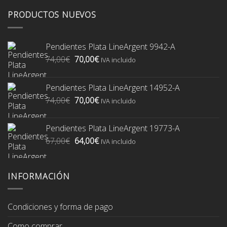
PRODUCTOS NUEVOS
Pendientes Plata LineArgent 9942-A
El
El
74,00
€
70,00
€
IVA incluido
precio
precio
original
actual
Pendientes Plata LineArgent 14952-A
era:
es:
El
El
74,00
€
70,00
€
74,00€.
70,00€.
IVA incluido
precio
precio
original
actual
Pendientes Plata LineArgent 19773-A
era:
es:
El
El
67,00
€
64,00
€
74,00€.
70,00€.
IVA incluido
precio
precio
original
actual
era:
es:
INFORMACIÓN
67,00€.
64,00€.
Condiciones y forma de pago
Como comprar