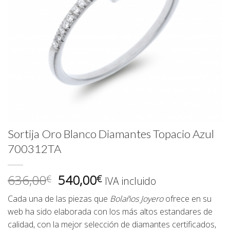
Sortija Oro Blanco Diamantes Topacio Azul
700312TA
El
El
636,00
540,00
€
€
IVA incluido
precio
precio
Cada una de las piezas que
Bolaños Joyero
ofrece en su
original
actual
web ha sido elaborada con los más altos estandares de
era:
es:
calidad, con la mejor selección de diamantes certificados,
636,00€.
540,00€.