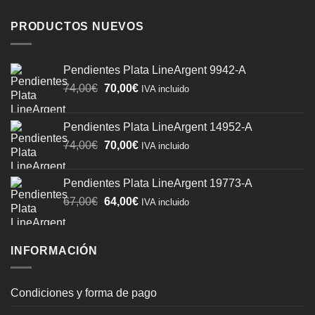
PRODUCTOS NUEVOS
Pendientes Plata LineArgent 9942-A
El
El
74,00
€
70,00
€
IVA incluido
precio
precio
original
actual
Pendientes Plata LineArgent 14952-A
era:
es:
El
El
74,00
€
70,00
€
74,00€.
70,00€.
IVA incluido
precio
precio
original
actual
Pendientes Plata LineArgent 19773-A
era:
es:
El
El
67,00
€
64,00
€
IVA incluido
74,00€.
70,00€.
precio
precio
original
actual
era:
es:
INFORMACIÓN
67,00€.
64,00€.
Condiciones y forma de pago