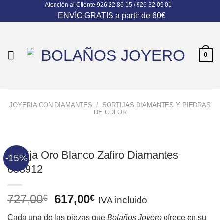
Atención al Cliente
926 22 86 15 / 926 32 09 01
Skip
ENVÍO GRATIS a partir de 60€
to
content
0
JOYERIA CON DIAMANTES
/
SORTIJAS DIAMANTES Y PIEDRAS
DE COLOR
Sortija Oro Blanco Zafiro Diamantes
-15%
653912
El
El
727,00
617,00
€
€
IVA incluido
precio
precio
Cada una de las piezas que
Bolaños Joyero
ofrece en su