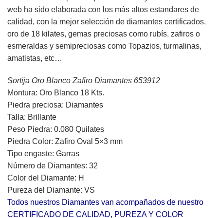
original
actual
web ha sido elaborada con los más altos estandares de
era:
es:
calidad, con la mejor selección de diamantes certificados,
727,00€.
617,00€.
oro de 18 kilates, gemas preciosas como rubís, zafiros o
esmeraldas y semipreciosas como Topazios, turmalinas,
amatistas, etc…
Sortija Oro Blanco Zafiro Diamantes 653912
Montura: Oro Blanco 18 Kts.
Piedra preciosa: Diamantes
Talla: Brillante
Peso Piedra: 0.080 Quilates
Piedra Color: Zafiro Oval 5×3 mm
Tipo engaste: Garras
Número de Diamantes: 32
Color del Diamante: H
Pureza del Diamante: VS
Todos nuestros Diamantes van acompañados de nuestro
CERTIFICADO DE CALIDAD, PUREZA Y COLOR