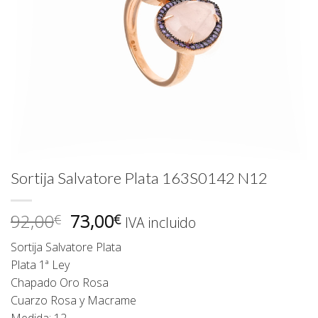
Sortija Salvatore Plata 163S0142 N12
El
El
92,00
73,00
€
€
IVA incluido
precio
precio
Sortija Salvatore Plata
original
actual
Plata 1ª Ley
era:
es:
Chapado Oro Rosa
92,00€.
73,00€.
Cuarzo Rosa y Macrame