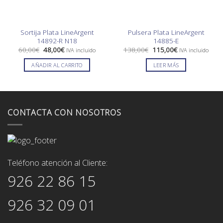
Sortija Plata LineArgent
Pulsera Plata LineArgent
14892-R N18
14885-E
El
El
El
El
60,00
€
48,00
€
138,00
€
115,00
€
IVA incluido
IVA incluido
precio
precio
precio
precio
original
actual
original
actual
AÑADIR AL CARRITO
LEER MÁS
era:
es:
era:
es:
60,00€.
48,00€.
138,00€.
115,00€.
CONTACTA CON NOSOTROS
Teléfono atención al Cliente:
926 22 86 15
926 32 09 01