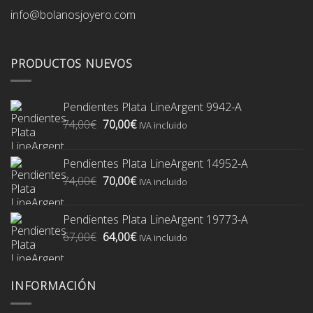
info@bolanosjoyero.com
PRODUCTOS NUEVOS
Pendientes Plata LineArgent 9942-A
El
El
74,00
€
70,00
€
IVA incluido
precio
precio
original
actual
Pendientes Plata LineArgent 14952-A
era:
es:
El
El
74,00
€
70,00
€
74,00€.
70,00€.
IVA incluido
precio
precio
original
actual
Pendientes Plata LineArgent 19773-A
era:
es:
El
El
67,00
€
64,00
€
74,00€.
70,00€.
IVA incluido
precio
precio
original
actual
era:
es:
INFORMACIÓN
67,00€.
64,00€.