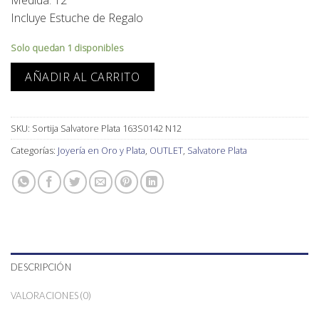
Medida: 12
Incluye Estuche de Regalo
Solo quedan 1 disponibles
AÑADIR AL CARRITO
SKU:
Sortija Salvatore Plata 163S0142 N12
Categorías:
Joyería en Oro y Plata
,
OUTLET
,
Salvatore Plata
DESCRIPCIÓN
VALORACIONES (0)