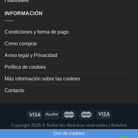
original
actual
era:
es:
INFORMACIÓN
67,00€.
64,00€.
Condiciones y forma de pago
Como comprar
Aviso legal y Privacidad
Política de cookies
Más información sobre las cookies
Contacto
Copyright 2026 ©
Todos los derechos reservados
|
Bolaños
Joyeros
|
Páginas Web Profesionales
Uso de cookies