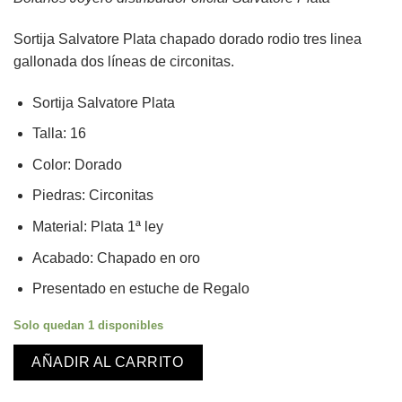
original
actual
era:
es:
Sortija Salvatore Plata chapado dorado rodio tres linea
175,00€.
157,00€.
gallonada dos líneas de circonitas.
Sortija Salvatore Plata
Talla: 16
Color: Dorado
Piedras: Circonitas
Material: Plata 1ª ley
Acabado: Chapado en oro
Presentado en estuche de Regalo
Solo quedan 1 disponibles
AÑADIR AL CARRITO