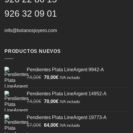
926 32 09 01
info@bolanosjoyero.com
PRODUCTOS NUEVOS
Pendientes Plata LineArgent 9942-A
El
El
74,00
€
70,00
€
IVA incluido
precio
precio
original
actual
Pendientes Plata LineArgent 14952-A
era:
es:
El
El
74,00
€
70,00
€
74,00€.
70,00€.
IVA incluido
precio
precio
original
actual
Pendientes Plata LineArgent 19773-A
era:
es:
El
El
67,00
€
64,00
€
IVA incluido
74,00€.
70,00€.
precio
precio