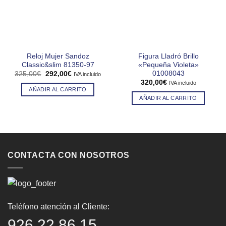
Reloj Mujer Sandoz
Figura Lladró Brillo
Classic&slim 81350-97
«Pequeña Violeta»
01008043
El
El
325,00
€
292,00
€
IVA incluido
precio
precio
320,00
€
IVA incluido
original
actual
AÑADIR AL CARRITO
era:
es:
AÑADIR AL CARRITO
325,00€.
292,00€.
CONTACTA CON NOSOTROS
Teléfono atención al Cliente:
926 22 86 15