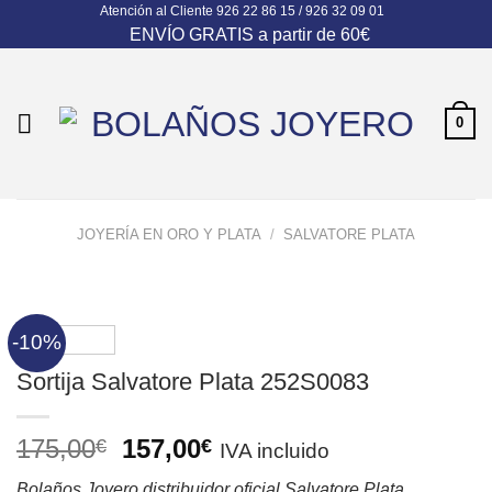
Atención al Cliente
926 22 86 15 / 926 32 09 01
Skip
ENVÍO GRATIS a partir de 60€
to
content
0
JOYERÍA EN ORO Y PLATA
/
SALVATORE PLATA
-10%
Sortija Salvatore Plata 252S0083
El
El
175,00
157,00
€
€
IVA incluido
precio
precio
Bolaños Joyero distribuidor oficial Salvatore Plata